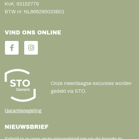
KvK:
93152779
BTW nr:
NL866295033B01
VIND ONS ONLINE
Onze meerdaagse excursies worden
gedekt via STO.
Garantieregeling
NIEUWSBRIEF
Schrijf je in voor onze nieuwsbrief om op de hoogte te