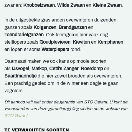
zwanen:
Knobbelzwaan
,
Wilde Zwaan
en
Kleine Zwaan
.
In de uitgestrekte graslanden overwinteren duizenden
ganzen zoals
Kolganzen
,
Brandganzen
en
Toendrarietganzen
. Ook foerageren hier vaak nog
steltlopers zoals
Goudplevieren
,
Kieviten
en
Kemphanen
en lopen er soms
Waterpiepers
rond.
Daarnaast maken we ook kans op mooie soorten
als
IJsvogel
,
Matkop
,
Cetti's Zanger
,
Roerdomp
en
Baardmannetje
die hier zowel broeden als overwinteren.
Een prachtig gebied om in de winter een dagje te gaan
vogelen!
Dit aanbod valt niet onder de garantie van STO Garant. U kunt de
voorwaarden van deze garantieregeling vinden op de website van
STO Garant
.
TE VERWACHTEN SOORTEN