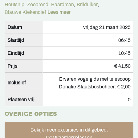
Houtsnip
,
Zeearend
,
Baardman
,
Brilduiker
,
Blauwe Kiekendief
Lees meer
Datum
vrijdag 21 maart 2025
Starttijd
06:45
Eindtijd
10:45
Prijs
€ 41,50
Ervaren vogelgids met telescoop
Inclusief
Donatie Staatsbosbeheer: € 2,00
Plaatsen vrij
0
OVERIGE OPTIES
Bekijk meer excursies in dit gebied:
Oostvaardersplassen