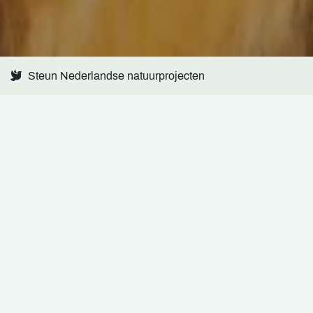
Ontspannen en leerzame natuurbeleving
WELKOM BIJ
DAGJEINDENATUUR
Even helemaal weg uit de dagelijkse drukte? Ontdek hoe
rustgevend en inspirerend een dagje in de natuur kan zijn.
Bij Dagjeindenatuur draait het om ontspannen, ontdekken
én genieten. Alleen, met vrienden of met het hele gezin. Of
je nu voor het eerst een excursie boekt of al vaker mee
bent geweest: onze natuur zit vol verrassingen.
Bekijk een IJsvogel langs de oever, ervaar de vogeltrek in
al zijn glorie of bewonder de zeldzame Grote Vuurvlinder in