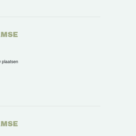
AMSE
 plaatsen
AMSE