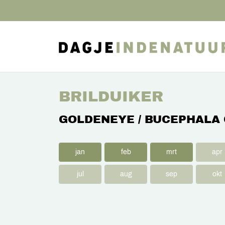
BRILDUIKER
GOLDENEYE / BUCEPHALA
jan
feb
mrt
apr
jul
aug
sep
okt