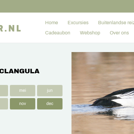
Home
Excursies
Buitenlandse rei
Cadeaubon
Webshop
Over ons
 CLANGULA
mei
jun
nov
dec