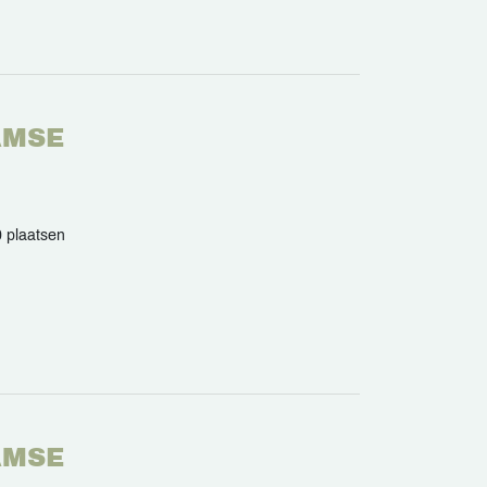
AMSE
 plaatsen
AMSE