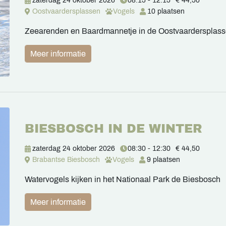
zaterdag 24 oktober 2026
08:15 - 12:15
€ 44,50
Oostvaardersplassen
Vogels
10 plaatsen
Zeearenden en Baardmannetje in de Oostvaardersplas
Meer informatie
BIESBOSCH IN DE WINTER
zaterdag 24 oktober 2026
08:30 - 12:30
€ 44,50
Brabantse Biesbosch
Vogels
9 plaatsen
Watervogels kijken in het Nationaal Park de Biesbosch
Meer informatie