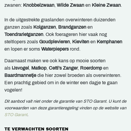
zwanen:
Knobbelzwaan
,
Wilde Zwaan
en
Kleine Zwaan
.
In de uitgestrekte graslanden overwinteren duizenden
ganzen zoals
Kolganzen
,
Brandganzen
en
Toendrarietganzen
. Ook foerageren hier vaak nog
steltlopers zoals
Goudplevieren
,
Kieviten
en
Kemphanen
en lopen er soms
Waterpiepers
rond.
Daarnaast maken we ook kans op mooie soorten
als
IJsvogel
,
Matkop
,
Cetti's Zanger
,
Roerdomp
en
Baardmannetje
die hier zowel broeden als overwinteren.
Een prachtig gebied om in de winter een dagje te gaan
vogelen!
Dit aanbod valt niet onder de garantie van STO Garant. U kunt de
voorwaarden van deze garantieregeling vinden op de website van
STO Garant
.
TE VERWACHTEN SOORTEN