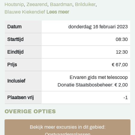
Houtsnip
,
Zeearend
,
Baardman
,
Brilduiker
,
Blauwe Kiekendief
Lees meer
Datum
donderdag 16 februari 2023
Starttijd
08:30
Eindtijd
12:30
Prijs
€ 67,00
Ervaren gids met telescoop
Inclusief
Donatie Staatsbosbeheer: € 2,00
Plaatsen vrij
-1
OVERIGE OPTIES
Bekijk meer excursies in dit gebied:
Oostvaardersplassen