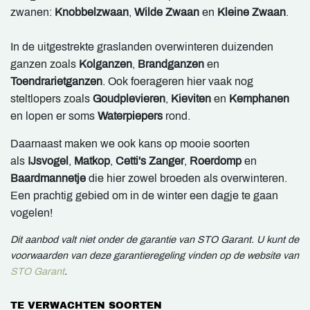
zwanen:
Knobbelzwaan
,
Wilde Zwaan
en
Kleine Zwaan
.
In de uitgestrekte graslanden overwinteren duizenden
ganzen zoals
Kolganzen
,
Brandganzen
en
Toendrarietganzen
. Ook foerageren hier vaak nog
steltlopers zoals
Goudplevieren
,
Kieviten
en
Kemphanen
en lopen er soms
Waterpiepers
rond.
Daarnaast maken we ook kans op mooie soorten
als
IJsvogel
,
Matkop
,
Cetti's Zanger
,
Roerdomp
en
Baardmannetje
die hier zowel broeden als overwinteren.
Een prachtig gebied om in de winter een dagje te gaan
vogelen!
Dit aanbod valt niet onder de garantie van STO Garant. U kunt de
voorwaarden van deze garantieregeling vinden op de website van
STO Garant
.
TE VERWACHTEN SOORTEN