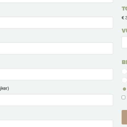
T
€ 
V
B
jker)