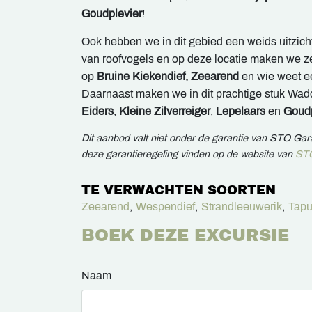
Goudplevier
!
Ook hebben we in dit gebied een weids uitzicht
van roofvogels en op deze locatie maken we z
op
B
ruine
Kiekendief, Zeearend
en wie weet 
Daarnaast maken we in dit prachtige stuk Wa
Eiders
,
Kleine Zilverreiger
,
Lepelaars
en
Goudp
Dit aanbod valt niet onder de garantie van STO Ga
deze garantieregeling vinden op de website van
STO
TE VERWACHTEN SOORTEN
Zeearend
,
Wespendief
,
Strandleeuwerik
,
Tapu
BOEK DEZE EXCURSIE
Naam