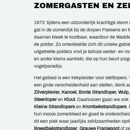
ZOMERGASTEN EN ZE
1973: tijdens een uitzonderlijk krachtige storm
gat in de zomerdijk bij de dorpen Paesens en 
daarvan bleek te kostbaar, waardoor de Wadden
de polder. Zo ontwikkelde zich dit unieke geb
uitgetrekte polders vind je talloze oester- en 
en ander kleins aantrekt, die op hun beurt zor
vogelparadijs.
Het gebied is een trekpleister voor steltloper
een grote verscheidenheid aan stelten, denk a
Zilverplevier, Kanoet, Bonte Strandloper, Wulp,
Steenloper
en
Kluut.
Daartussen gaan we ook 
Kleine Strandlopers
en
Krombekstrandlopers
.
hun mooie zomerkleed en goed te onderscheide
dit een plek waar jaarlijks zeldzaamheden op
Breedbekstrandloper
,
Grauwe Franjepoot
of ze