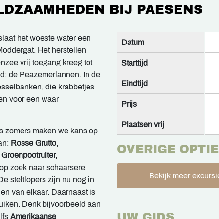
LDZAAMHEDEN BIJ PAESENS
 slaat het woeste water een
Datum
Moddergat. Het herstellen
zee vrij toegang kreeg tot
Starttijd
ied: de Peazemerlannen. In de
Eindtijd
mosselbanken, die krabbetjes
gen voor een waar
Prijs
Plaatsen vrij
s: 's zomers maken we kans op
an:
Rosse Grutto,
OVERIGE OPTIE
 Groenpootruiter,
op zoek naar schaarsere
Bekijk meer excursi
 De steltlopers zijn nu nog in
n van elkaar. Daarnaast is
duiken. Denk bijvoorbeeld aan
UW GIDS
lfs
Amerikaanse