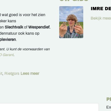
IMRE D
 wat goed is voor het zien
Bekijk meer
eker kans
een
S
lechtvalk
of
Wespendief.
ddennatuur ook kans op
levieren
.
rant. U kunt de voorwaarden van
 Garant
.
it
,
Rietgors
Lees meer
P
Ex