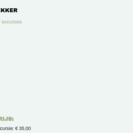
EKKER
 excursies
RIJS:
cursie:
€ 35,00