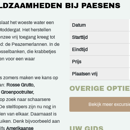
LDZAAMHEDEN BIJ PAESENS
 slaat het woeste water een
Datum
Moddergat. Het herstellen
zee vrij toegang kreeg tot
Starttijd
ied: de Peazemerlannen. In de
Eindtijd
mosselbanken, die krabbetjes
gen voor een waar
Prijs
Plaatsen vrij
s: 's zomers maken we kans op
an:
Rosse Grutto,
OVERIGE OPTIE
 Groenpootruiter,
op zoek naar schaarsere
Bekijk meer excursi
 De steltlopers zijn nu nog in
n van elkaar. Daarnaast is
duiken. Denk bijvoorbeeld aan
UW GIDS
lfs
Amerikaanse