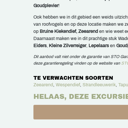
Goudplevier
!
Ook hebben we in dit gebied een weids uitzicht
van roofvogels en op deze locatie maken we z
op
B
ruine
Kiekendief, Zeearend
en wie weet 
Daarnaast maken we in dit prachtige stuk Wa
Eiders
,
Kleine Zilverreiger
,
Lepelaars
en
Goudp
Dit aanbod valt niet onder de garantie van STO Ga
deze garantieregeling vinden op de website van
STO
TE VERWACHTEN SOORTEN
Zeearend
,
Wespendief
,
Strandleeuwerik
,
Tapu
HELAAS, DEZE EXCURSI