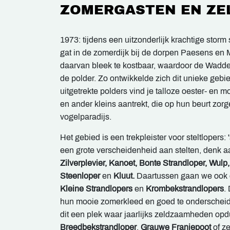
ZOMERGASTEN EN ZE
1973: tijdens een uitzonderlijk krachtige storm
gat in de zomerdijk bij de dorpen Paesens en 
daarvan bleek te kostbaar, waardoor de Wadden
de polder. Zo ontwikkelde zich dit unieke geb
uitgetrekte polders vind je talloze oester- en 
en ander kleins aantrekt, die op hun beurt zor
vogelparadijs.
Het gebied is een trekpleister voor steltloper
een grote verscheidenheid aan stelten, denk a
Zilverplevier, Kanoet, Bonte Strandloper, Wulp,
Steenloper
en
Kluut.
Daartussen gaan we ook 
Kleine Strandlopers
en
Krombekstrandlopers
.
hun mooie zomerkleed en goed te onderscheide
dit een plek waar jaarlijks zeldzaamheden op
Breedbekstrandloper
,
Grauwe Franjepoot
of ze