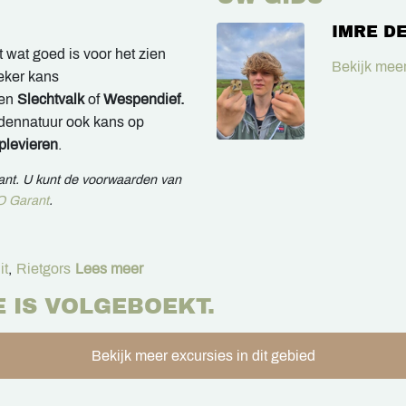
IMRE D
 wat goed is voor het zien
Bekijk meer
eker kans
een
S
lechtvalk
of
Wespendief.
ddennatuur ook kans op
levieren
.
rant. U kunt de voorwaarden van
 Garant
.
it
,
Rietgors
Lees meer
E IS VOLGEBOEKT.
Bekijk meer excursies in dit gebied