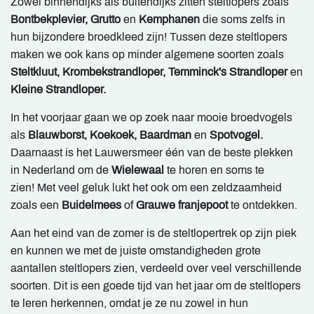
Zowel binnendijks als buitendijks zitten steltlopers zoals
Bontbekplevier, Grutto
en
Kemphanen
die soms zelfs in
hun bijzondere broedkleed zijn! Tussen deze steltlopers
maken we ook kans op minder algemene soorten zoals
Steltkluut, Krombekstrandloper, Temminck's Strandloper
en
Kleine Strandloper.
In het voorjaar gaan we op zoek naar mooie broedvogels
als
Blauwborst, Koekoek, Baardman
en
Spotvogel.
Daarnaast is het Lauwersmeer één van de beste plekken
in Nederland om de
Wielewaal
te horen en soms te
zien! Met veel geluk lukt het ook om een zeldzaamheid
zoals een
Buidelmees
of
Grauwe franjepoot
te ontdekken.
Aan het eind van de zomer is de steltlopertrek op zijn piek
en kunnen we met de juiste omstandigheden grote
aantallen steltlopers zien, verdeeld over veel verschillende
soorten. Dit is een goede tijd van het jaar om de steltlopers
te leren herkennen, omdat je ze nu zowel in hun