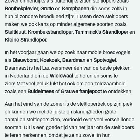
Zowel binnendijks als buitendijks zitten steltlopers zoals
Bontbekplevier, Grutto
en
Kemphanen
die soms zelfs in
hun bijzondere broedkleed zijn! Tussen deze steltlopers
maken we ook kans op minder algemene soorten zoals
Steltkluut, Krombekstrandloper, Temminck's Strandloper
en
Kleine Strandloper.
In het voorjaar gaan we op zoek naar mooie broedvogels
als
Blauwborst, Koekoek, Baardman
en
Spotvogel.
Daarnaast is het Lauwersmeer één van de beste plekken
in Nederland om de
Wielewaal
te horen en soms te
zien! Met veel geluk lukt het ook om een zeldzaamheid
zoals een
Buidelmees
of
Grauwe franjepoot
te ontdekken.
Aan het eind van de zomer is de steltlopertrek op zijn piek
en kunnen we met de juiste omstandigheden grote
aantallen steltlopers zien, verdeeld over veel verschillende
soorten. Dit is een goede tijd van het jaar om de steltlopers
te leren herkennen, omdat je ze nu zowel in hun