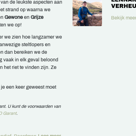
 van de leukste aspecten aan
VERHEU
et strand op waarna we
en
Gewone
en
G
rijze
Bekijk meer
tten we op!
eer we zien hoe langzamer we
aanwezige steltlopers en
n dan bereiken we de
g vaak in elk geval beloond
n het riet te vinden zijn. Ze
 je een keer geweest moet
rant. U kunt de voorwaarden van
 Garant
.