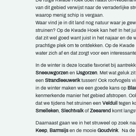
van dit gebied verwijst naar de verraderlijke 
waarop menig schip is vergaan.
Waar vind je in dit land nog natuur waar je g
struinen? Op de Kwade Hoek kan het! In het ju
dat zit wel goed want juist in het najaar en d
prachtige plek om te ontdekken. Op de Kwade 
water zich af en dat zorgt voor een interessant
In de winter is deze locatie favoriet bij aantrek
Sneeuwgorzen
en
IJsgorzen
. Met wat geluk zi
een
Strandleeuwerik
tussen! Ook roofvogels vi
in de winter maken we een goede kans op
Bla
kenmerkende manier het gebied afstropen. Oo
dat we tijdens het struinen een
Velduil
tegen k
Smelleken
,
Slechtvalk
of
Zeearend
komt langs
Daarnaast gaan we in het struweel op zoek na
Keep
,
Barmsijs
en de mooie
Goudvink
. Na de 