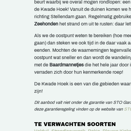
beurt waarbij we overal mogen rondlopen: een
de Kwade Hoek! Vanuit de duinen komen we h
richting Stellendam gaan. Regelmatig gebruik
Zeehonden
het strand om uit te rusten: daar le
Als we de oostpunt weten te bereiken (hoe m
gaan) dan steken we ook tijd in de daar vaak 
eenden. Mochten de waarnemingen tegenvalle
oostpunt wat sneller en dan wordt de wandelin
met de
Baardmannetjes
die het hele jaar door i
verraden zich door hun kenmerkende roep!
De Kwade Hoek is een van die gebieden waar
zijn!
Dit aanbod valt niet onder de garantie van STO Ga
deze garantieregeling vinden op de website van
STO
TE VERWACHTEN SOORTEN