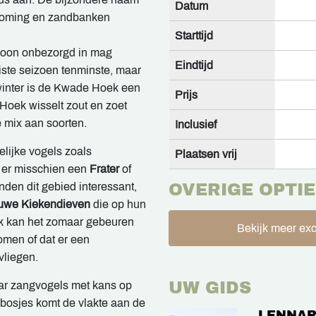
Datum
stroming en zandbanken
Starttijd
ewoon onbezorgd in mag
Eindtijd
iste seizoen tenminste, maar
e winter is de Kwade Hoek een
Prijs
Hoek wisselt zout en zoet
e mix aan soorten.
Inclusief
kelijke vogels zoals
Plaatsen vrij
t er misschien een
Frater
of
nden dit gebied interessant,
OVERIGE OPTIE
uwe Kiekendieven
die op hun
k kan het zomaar gebeuren
Bekijk meer exc
omen of dat er een
vliegen.
UW GIDS
ar zangvogels met kans op
bosjes komt de vlakte aan de
LENNAR