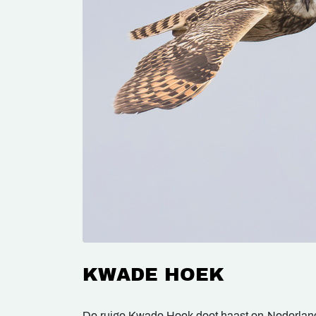
KWADE HOEK
De ruige Kwade Hoek doet haast on-Nederlan