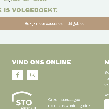
ndief
,
Baardman
Lees meer
E IS VOLGEBOEKT.
Bekijk meer excursies in dit gebied
VIND ONS ONLINE
N
Sc
ho
ex
E-
Onze meerdaagse
excursies worden gedekt