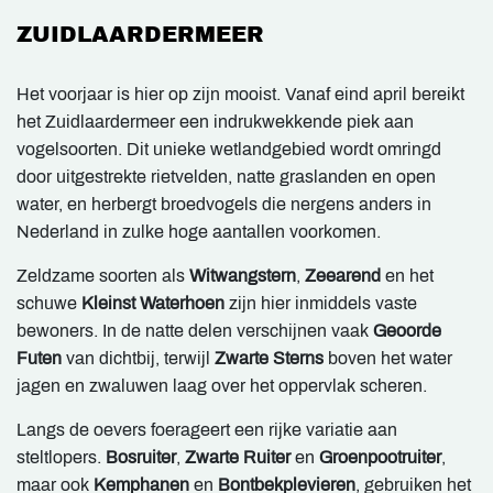
ZUIDLAARDERMEER
Het voorjaar is hier op zijn mooist. Vanaf eind april bereikt
het Zuidlaardermeer een indrukwekkende piek aan
vogelsoorten. Dit unieke wetlandgebied wordt omringd
door uitgestrekte rietvelden, natte graslanden en open
water, en herbergt broedvogels die nergens anders in
Nederland in zulke hoge aantallen voorkomen.
Zeldzame soorten als
Witwangstern
,
Zeearend
en het
schuwe
Kleinst Waterhoen
zijn hier inmiddels vaste
bewoners. In de natte delen verschijnen vaak
Geoorde
Futen
van dichtbij, terwijl
Zwarte Sterns
boven het water
jagen en zwaluwen laag over het oppervlak scheren.
Langs de oevers foerageert een rijke variatie aan
steltlopers.
Bosruiter
,
Zwarte Ruiter
en
Groenpootruiter
,
maar ook
Kemphanen
en
Bontbekplevieren
, gebruiken het