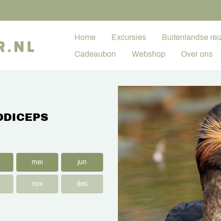
Home
Excursies
Buitenlandse rei
Cadeaubon
Webshop
Over ons
ODICEPS
mei
jun
nov
dec