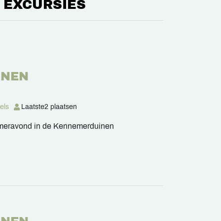
 EXCURSIES
INEN
els
Laatste
2 plaatsen
zomeravond in de Kennemerduinen