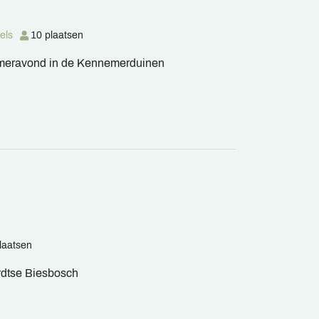
els
10 plaatsen
zomeravond in de Kennemerduinen
laatsen
ordtse Biesbosch