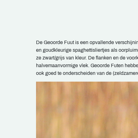
De Geoorde Fuut is een opvallende verschijnin
en goudkleurige spaghettisliertjes als oorplui
ze zwart/grijs van kleur. De flanken en de voor
halvemaanvormige vlek. Geoorde Futen hebben e
ook goed te onderscheiden van de (zeldzamere