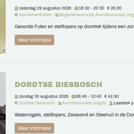
zaterdag 29 augustus 2026
18:30 - 20:30
€ 26,00
Kennemerduinen
Beginnersexcursie
,
Avondexcursies
,
Vog
Geoorde Futen en steltlopers op doortrek tijdens een 
Meer informatie
DORDTSE BIESBOSCH
zondag 30 augustus 2026
06:45 - 10:45
€ 42,50
Dordtse Biesbosch
Avondexcursies
,
Vogels
Laatste
4 p
Watervogels, steltlopers, Zeearend en Steenuil in de D
Meer informatie