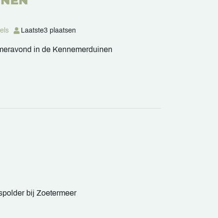
INEN
els
Laatste
3 plaatsen
zomeravond in de Kennemerduinen
spolder bij Zoetermeer