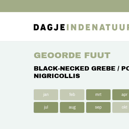
GEOORDE FUUT
BLACK-NECKED GREBE / P
NIGRICOLLIS
jan
feb
mrt
apr
jul
aug
sep
okt