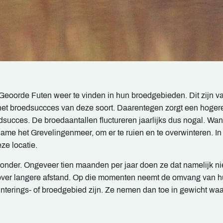
Geoorde Futen weer te vinden in hun broedgebieden. Dit zijn v
het broedsuccces van deze soort. Daarentegen zorgt een hogere
succes. De broedaantallen fluctureren jaarlijks dus nogal. W
me het Grevelingenmeer, om er te ruien en te overwinteren. In d
ze locatie.
jzonder. Ongeveer tien maanden per jaar doen ze dat namelijk n
ver langere afstand. Op die momenten neemt de omvang van hun 
nterings- of broedgebied zijn. Ze nemen dan toe in gewicht waa