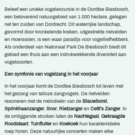
Beleef een unieke vogelexcursie in de Dordtse Biesbosch,
een betoverend natuurgebied van 1.000 hectare, gelegen
net ten zuiden van Dordrecht. Dit waterrijke landschap,
gevormd door kronkelende kreken, uitgestrekte rietvelden
en moerassen, is een waar paradijs voor vogelliefhebbers.
Als onderdeel van Nationaal Park De Biesbosch biedt dit
gebied een thuis aan een indrukwekkende diversiteit aan
vogelsoorten.
Een symfonie van vogelzang in het voorjaar
In het voorjaar komt de Dordtse Biesbosch tot leven met
het gezang van talloze zangvogels. De rietvelden
resoneren met de melodieën van de
Blauwborst
,
Sprinkhaanzanger
,
Snor
,
Rietzanger
en
Cetti's Zanger
. In
de omliggende struiken laten de
Nachtegaal
,
Gekraagde
Roodstaart
,
Tuinfluiter
en
Koekoek
hun karakteristieke
roep horen. Deze natuurlijke concerten maken elke