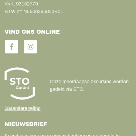
KvK:
93152779
BTW nr:
NL866295033B01
VIND ONS ONLINE
Onze meerdaagse excursies worden
gedekt via STO.
Garantieregeling
NIEUWSBRIEF
Schrijf je in voor onze nieuwsbrief om op de hoogte te