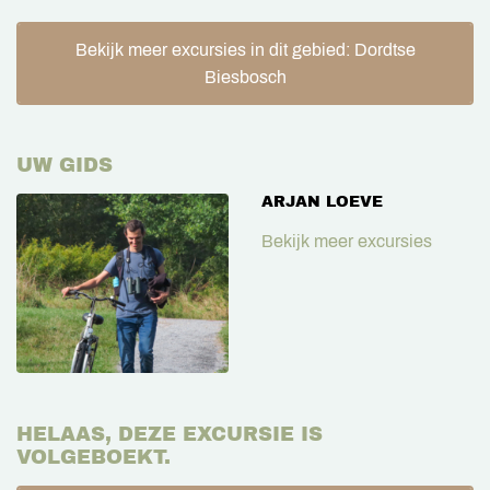
Bekijk meer excursies in dit gebied: Dordtse
Biesbosch
UW GIDS
ARJAN LOEVE
Bekijk meer excursies
HELAAS, DEZE EXCURSIE IS
VOLGEBOEKT.