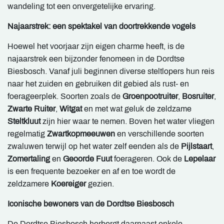
wandeling tot een onvergetelijke ervaring.
Najaarstrek: een spektakel van doortrekkende vogels
Hoewel het voorjaar zijn eigen charme heeft, is de
najaarstrek een bijzonder fenomeen in de Dordtse
Biesbosch. Vanaf juli beginnen diverse steltlopers hun reis
naar het zuiden en gebruiken dit gebied als rust- en
foerageerplek. Soorten zoals de
Groenpootruiter
,
Bosruiter
,
Zwarte Ruiter
,
Witgat
en met wat geluk de zeldzame
Steltkluut
zijn hier waar te nemen. Boven het water vliegen
regelmatig
Zwartkopmeeuwen
en verschillende soorten
zwaluwen terwijl op het water zelf eenden als de
Pijlstaart
,
Zomertaling
en
Geoorde Fuut
foerageren. Ook de
Lepelaar
is een frequente bezoeker en af en toe wordt de
zeldzamere
Koereiger
gezien.
Iconische bewoners van de Dordtse Biesbosch
De Dordtse Biesbosch herbergt daarnaast enkele