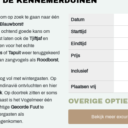
N DE KENNEMERDUINEN
ar om op zoek te gaan naar één
Datum
Blauwborst
!
e ochtend goede kans om
Starttijd
st laten ook de
Tjiftjaf
en
Eindtijd
en voor het echte
is
of
Tapuit
weer teruggekeerd
Prijs
van zangvogels als
Roodborst
,
Inclusief
nog vol met wintergasten. Op
ndinavië ontvluchten en hier
Plaatsen vrij
k
. Op doortrek zitten er soms
aast is het Vogelmeer één
OVERIGE OPTIE
chtige
Geoorde Fuut
te
ergasten als
Bekijk meer excur
egenkomen.