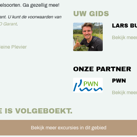
lsoorten. Ga gezellig mee!
UW GIDS
rant. U kunt de voorwaarden van
 Garant
.
LARS B
Bekijk meer
leine Plevier
ONZE PARTNER
PWN
Bekijk meer
E IS VOLGEBOEKT.
Bekijk meer excursies in dit gebied