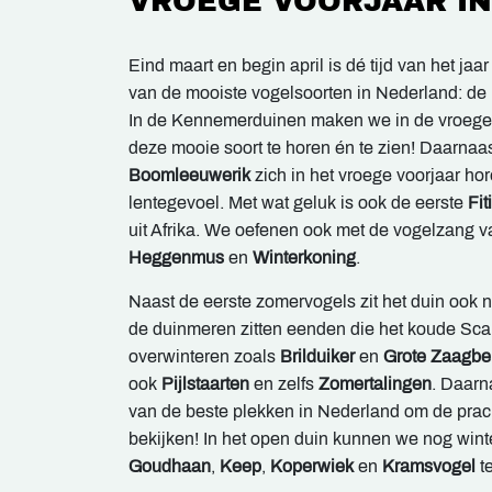
VROEGE VOORJAAR I
Eind maart en begin april is dé tijd van het ja
van de mooiste vogelsoorten in Nederland: de
In de Kennemerduinen maken we in de vroeg
deze mooie soort te horen én te zien! Daarnaa
Boomleeuwerik
zich in het vroege voorjaar hor
lentegevoel. Met wat geluk is ook de eerste
Fit
uit Afrika. We oefenen ook met de vogelzang 
Heggenmus
en
Winterkoning
.
Naast de eerste zomervogels zit het duin ook 
de duinmeren zitten eenden die het koude Sca
overwinteren zoals
Brilduiker
en
Grote Zaagbe
ook
Pijlstaarten
en zelfs
Zomertalingen
. Daarn
van de beste plekken in Nederland om de pra
bekijken! In het open duin kunnen we nog wint
Goudhaan
,
Keep
,
Koperwiek
en
Kramsvogel
t