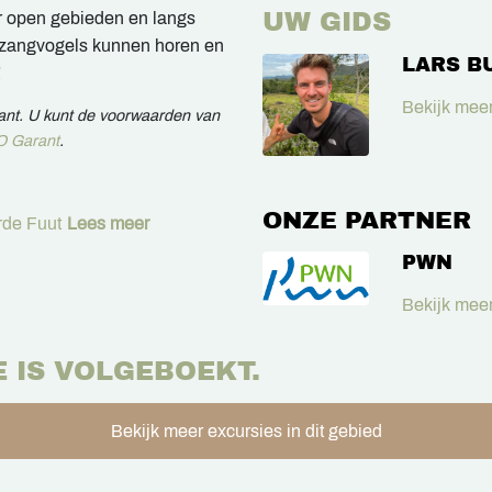
UW GIDS
r open gebieden en langs
n zangvogels kunnen horen en
LARS B
!
Bekijk meer
rant. U kunt de voorwaarden van
 Garant
.
ONZE PARTNER
de Fuut
Lees meer
PWN
Bekijk meer
E IS VOLGEBOEKT.
Bekijk meer excursies in dit gebied