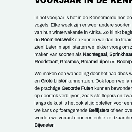
VOORJAAR IN DE KE
In het voorjaar is het in de Kennemerduinen e
vogels. Elke week zijn er weer andere soorten t
van hun wintervakantie in Afrika. Zo klinkt beg
de
Boomleeuwerik
en kunnen we dan de fraai
zien! Later in april starten we lekker vroeg om
maken van soorten als
Nachtegaal
,
Sprinkhaa
Roodstaart, Grasmus, Braamsluiper
en
Boompi
We maken een wandeling door het naaldbos w
en
Grote Lijster
kunnen zien. Ook lopen we la
de prachtige
Geoorde Futen
kunnen bewondere
op doortrek verblijven, zoals steltlopers en zw
langs de kust is het ook altijd opletten voor e
we kans op foeragerende
Beflijsters
of een ove
worden we verrast door een echte zeldzaamhe
Bijeneter
!