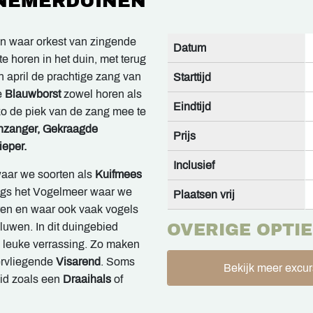
NNEMERDUINEN
en waar orkest van zingende
Datum
e horen in het duin, met terug
in april de prachtige zang van
Starttijd
e
Blauwborst
zowel horen als
Eindtijd
 zo de piek van de zang mee te
nzanger, Gekraagde
Prijs
eper.
Inclusief
aar we soorten als
Kuifmees
ngs het Vogelmeer waar we
Plaatsen vrij
n en waar ook vaak vogels
aluwen. In dit duingebied
OVERIGE OPTIE
en leuke verrassing. Zo maken
rvliegende
Visarend
. Soms
Bekijk meer excur
id zoals een
Draaihals
of