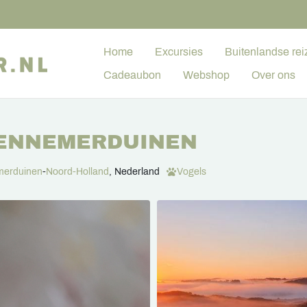
Home
Excursies
Buitenlandse rei
Cadeaubon
Webshop
Over ons
KENNEMERDUINEN
erduinen
-
Noord-Holland
, Nederland
Vogels