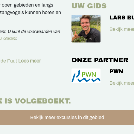
UW GIDS
r open gebieden en langs
n zangvogels kunnen horen en
LARS B
!
Bekijk meer
rant. U kunt de voorwaarden van
 Garant
.
ONZE PARTNER
de Fuut
Lees meer
PWN
Bekijk meer
E IS VOLGEBOEKT.
Bekijk meer excursies in dit gebied