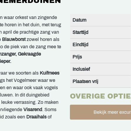
NNEMERDUINEN
en waar orkest van zingende
Datum
e horen in het duin, met terug
in april de prachtige zang van
Starttijd
e
Blauwborst
zowel horen als
Eindtijd
 zo de piek van de zang mee te
nzanger, Gekraagde
Prijs
eper.
Inclusief
aar we soorten als
Kuifmees
ngs het Vogelmeer waar we
Plaatsen vrij
n en waar ook vaak vogels
aluwen. In dit duingebied
OVERIGE OPTIE
en leuke verrassing. Zo maken
rvliegende
Visarend
. Soms
Bekijk meer excur
id zoals een
Draaihals
of