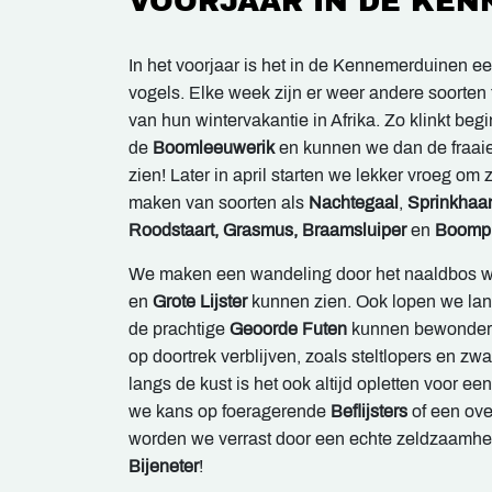
VOORJAAR IN DE KE
In het voorjaar is het in de Kennemerduinen e
vogels. Elke week zijn er weer andere soorten t
van hun wintervakantie in Afrika. Zo klinkt beg
de
Boomleeuwerik
en kunnen we dan de fraai
zien! Later in april starten we lekker vroeg om
maken van soorten als
Nachtegaal
,
Sprinkhaa
Roodstaart, Grasmus, Braamsluiper
en
Boompi
We maken een wandeling door het naaldbos w
en
Grote Lijster
kunnen zien. Ook lopen we la
de prachtige
Geoorde Futen
kunnen bewondere
op doortrek verblijven, zoals steltlopers en zw
langs de kust is het ook altijd opletten voor e
we kans op foeragerende
Beflijsters
of een ove
worden we verrast door een echte zeldzaamhe
Bijeneter
!