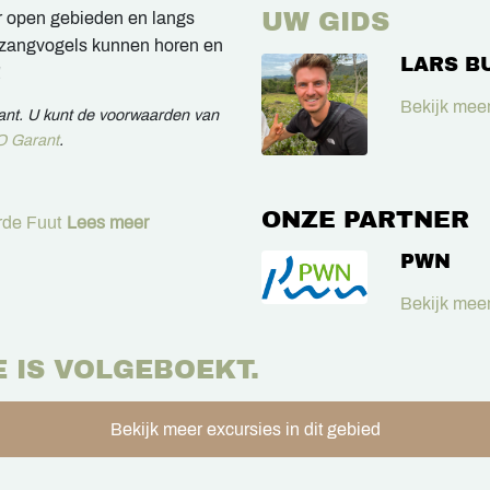
UW GIDS
r open gebieden en langs
n zangvogels kunnen horen en
LARS B
!
Bekijk meer
rant. U kunt de voorwaarden van
 Garant
.
ONZE PARTNER
de Fuut
Lees meer
PWN
Bekijk meer
E IS VOLGEBOEKT.
Bekijk meer excursies in dit gebied