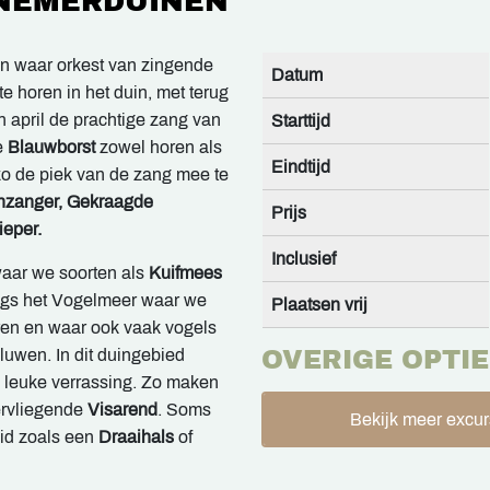
NNEMERDUINEN
en waar orkest van zingende
Datum
e horen in het duin, met terug
in april de prachtige zang van
Starttijd
e
Blauwborst
zowel horen als
Eindtijd
 zo de piek van de zang mee te
nzanger, Gekraagde
Prijs
eper.
Inclusief
aar we soorten als
Kuifmees
ngs het Vogelmeer waar we
Plaatsen vrij
n en waar ook vaak vogels
aluwen. In dit duingebied
OVERIGE OPTIE
en leuke verrassing. Zo maken
rvliegende
Visarend
. Soms
Bekijk meer excur
id zoals een
Draaihals
of