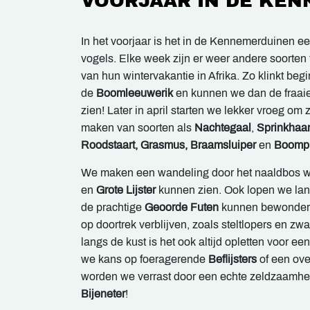
VOORJAAR IN DE KE
In het voorjaar is het in de Kennemerduinen e
vogels. Elke week zijn er weer andere soorten t
van hun wintervakantie in Afrika. Zo klinkt beg
de
Boomleeuwerik
en kunnen we dan de fraai
zien! Later in april starten we lekker vroeg om
maken van soorten als
Nachtegaal
,
Sprinkhaa
Roodstaart, Grasmus, Braamsluiper
en
Boompi
We maken een wandeling door het naaldbos w
en
Grote Lijster
kunnen zien. Ook lopen we la
de prachtige
Geoorde Futen
kunnen bewondere
op doortrek verblijven, zoals steltlopers en zw
langs de kust is het ook altijd opletten voor e
we kans op foeragerende
Beflijsters
of een ove
worden we verrast door een echte zeldzaamhe
Bijeneter
!