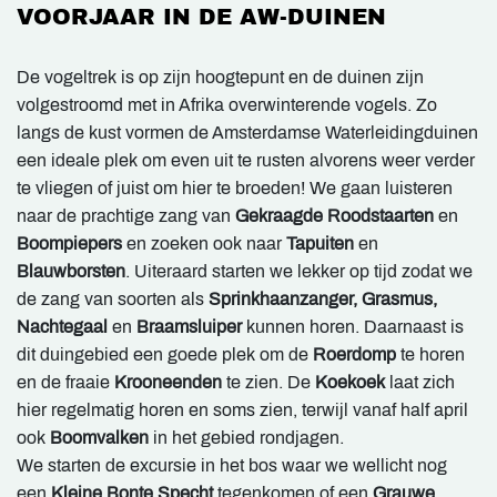
VOORJAAR IN DE AW-DUINEN
De vogeltrek is op zijn hoogtepunt en de duinen zijn
volgestroomd met in Afrika overwinterende vogels. Zo
langs de kust vormen de Amsterdamse Waterleidingduinen
een ideale plek om even uit te rusten alvorens weer verder
te vliegen of juist om hier te broeden! We gaan luisteren
naar de prachtige zang van
Gekraagde Roodstaarten
en
Boompiepers
en zoeken ook naar
Tapuiten
en
Blauwborsten
. Uiteraard starten we lekker op tijd zodat we
de zang van soorten als
Sprinkhaanzanger, Grasmus,
Nachtegaal
en
Braamsluiper
kunnen horen. Daarnaast is
dit duingebied een goede plek om de
Roerdomp
te horen
en de fraaie
Krooneenden
te zien. De
Koekoek
laat zich
hier regelmatig horen en soms zien, terwijl vanaf half april
ook
Boomvalken
in het gebied rondjagen.
We starten de excursie in het bos waar we wellicht nog
een
Kleine Bonte Specht
tegenkomen of een
Grauwe