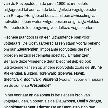
van de Flevopolder in de jaren 1960, is inmiddels
uitgegroeid tot een van de belangrijkste vogelgebieden
van Europa. Het gebied bestaat uit een afwisseling van
rietvelden, open water, wilgenbossen en grazige vlaktes.
Een perfecte leefomgeving voor talloze vogelsoorten.
Het hele jaar door is dit een uitmuntende plek voor
vogelaars. De Oostvaardersplassen staan vooral bekend
om hun
Zeearenden.
Imposante roofvogels die hier
broeden en zich regelmatig spectaculair laten zien.
Behalve deze 'vliegende deur' biedt het gebied ook
uitstekende kansen op andere roofvogels zoals de
Bruine
Kiekendief
,
Buizerd
,
Torenvalk
,
Sperwer
,
Havik
,
Slechtvalk
,
Boomvalk
,
Visarend
(vooral in voor- en najaar)
en de zomerse
Wespendief
.
In het
voorjaar en de zomer
is het riet een bron van
vogelgeluiden. Soorten als de
Blauwborst
,
Cetti’s Zanger
,
Sprinkhaanzanger
,
Rietzanger
en
Snor
laten zich dan