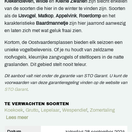
Kiekendieven, Wilde
en
Kleine Zwanen
zijn slecht enkelen
van de soorten die hier in de winter te vinden zijn. Soorten
als de
IJsvogel
,
Matkop
,
Appelvink
,
Roerdomp
en het
karakteristieke
Baardmannetje
zijn hier jaarrond aanwezig
en laten zich met wat geluk fraai zien.
Kortom, de Oostvaardersplassen bieden elk seizoen een
unieke vogelbelevenis. Of je nu houdt van zeldzame
roofvogels, kleurrijke zangvogels of steltlopers in de natte
graslanden. Dit gebied stelt nooit teleur.
Dit aanbod valt niet onder de garantie van STO Garant. U kunt de
voorwaarden van deze garantieregeling vinden op de website van
STO Garant
.
TE VERWACHTEN SOORTEN
Koekoek
,
Grutto
,
Lepelaar
,
Wespendief
,
Zomertaling
Lees meer
Datum
zaterdag 28 september 2024