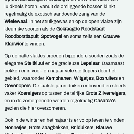
luidkeels horen. Vanuit de omliggende bossen klinkt
regelmatig de exotisch aandoende zang van de
Wielewaal
. In het struikgewas en op de open vlakte zijn
kleurrijke soorten als de
Gekraagde Roodstaart
,
Roodborsttapuit
,
Spotvogel
en soms zelfs een
Grauwe
Klauwier
te vinden.
Op de natte vlaktes broeden bijzondere soorten zoals de
elegante
Steltkluut
en de gracieuze
Lepelaar
. Daarnaast
trekken er in voor- en najaar vele steltlopers door het
gebied, waaronder
Kemphanen
,
Witgatjes
,
Bosruiters
en
Oeverlopers
. De laatste jaren duiken er bovendien steeds
vaker
Koereigers
op tussen de talrijke
Grote Zilverreigers
,
en in de zomerperiode worden regelmatig
Casarca’s
gezien die hier overzomeren.
Ook in de winter en het najaar is er volop leven te vinden.
Nonnetjes, Grote Zaagbekken, Brilduikers,
Blauwe