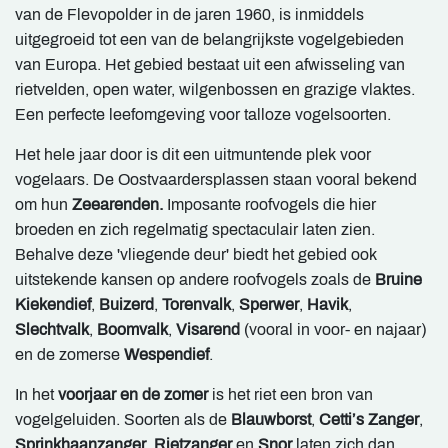
van de Flevopolder in de jaren 1960, is inmiddels
uitgegroeid tot een van de belangrijkste vogelgebieden
van Europa. Het gebied bestaat uit een afwisseling van
rietvelden, open water, wilgenbossen en grazige vlaktes.
Een perfecte leefomgeving voor talloze vogelsoorten.
Het hele jaar door is dit een uitmuntende plek voor
vogelaars. De Oostvaardersplassen staan vooral bekend
om hun
Zeearenden.
Imposante roofvogels die hier
broeden en zich regelmatig spectaculair laten zien.
Behalve deze 'vliegende deur' biedt het gebied ook
uitstekende kansen op andere roofvogels zoals de
Bruine
Kiekendief
,
Buizerd
,
Torenvalk
,
Sperwer
,
Havik
,
Slechtvalk
,
Boomvalk
,
Visarend
(vooral in voor- en najaar)
en de zomerse
Wespendief
.
In het
voorjaar en de zomer
is het riet een bron van
vogelgeluiden. Soorten als de
Blauwborst
,
Cetti’s Zanger
,
Sprinkhaanzanger
,
Rietzanger
en
Snor
laten zich dan