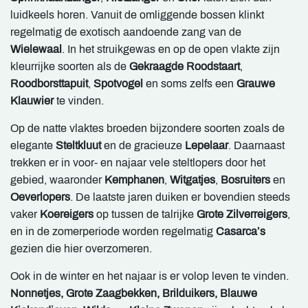
luidkeels horen. Vanuit de omliggende bossen klinkt
regelmatig de exotisch aandoende zang van de
Wielewaal
. In het struikgewas en op de open vlakte zijn
kleurrijke soorten als de
Gekraagde Roodstaart
,
Roodborsttapuit
,
Spotvogel
en soms zelfs een
Grauwe
Klauwier
te vinden.
Op de natte vlaktes broeden bijzondere soorten zoals de
elegante
Steltkluut
en de gracieuze
Lepelaar
. Daarnaast
trekken er in voor- en najaar vele steltlopers door het
gebied, waaronder
Kemphanen
,
Witgatjes
,
Bosruiters
en
Oeverlopers
. De laatste jaren duiken er bovendien steeds
vaker
Koereigers
op tussen de talrijke
Grote Zilverreigers
,
en in de zomerperiode worden regelmatig
Casarca’s
gezien die hier overzomeren.
Ook in de winter en het najaar is er volop leven te vinden.
Nonnetjes, Grote Zaagbekken, Brilduikers,
Blauwe