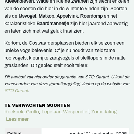
Kiekendieven, Wilde
en
Kleine Zwanen
zijn slecht enkelen
van de soorten die hier in de winter te vinden zijn. Soorten
als de
IJsvogel
,
Matkop
,
Appelvink
,
Roerdomp
en het
karakteristieke
Baardmannetje
zijn hier jaarrond aanwezig
en laten zich met wat geluk fraai zien.
Kortom, de Oostvaardersplassen bieden elk seizoen een
unieke vogelbelevenis. Of je nu houdt van zeldzame
roofvogels, kleurrijke zangvogels of steltlopers in de natte
graslanden. Dit gebied stelt nooit teleur.
Dit aanbod valt niet onder de garantie van STO Garant. U kunt de
voorwaarden van deze garantieregeling vinden op de website van
STO Garant
.
TE VERWACHTEN SOORTEN
Koekoek
,
Grutto
,
Lepelaar
,
Wespendief
,
Zomertaling
Lees meer
Datum
zondag 21 september 2025