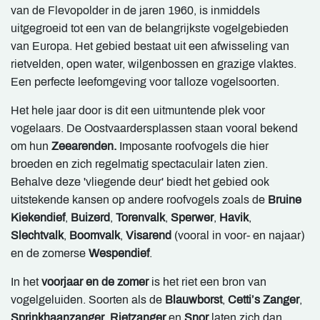
van de Flevopolder in de jaren 1960, is inmiddels
uitgegroeid tot een van de belangrijkste vogelgebieden
van Europa. Het gebied bestaat uit een afwisseling van
rietvelden, open water, wilgenbossen en grazige vlaktes.
Een perfecte leefomgeving voor talloze vogelsoorten.
Het hele jaar door is dit een uitmuntende plek voor
vogelaars. De Oostvaardersplassen staan vooral bekend
om hun
Zeearenden.
Imposante roofvogels die hier
broeden en zich regelmatig spectaculair laten zien.
Behalve deze 'vliegende deur' biedt het gebied ook
uitstekende kansen op andere roofvogels zoals de
Bruine
Kiekendief
,
Buizerd
,
Torenvalk
,
Sperwer
,
Havik
,
Slechtvalk
,
Boomvalk
,
Visarend
(vooral in voor- en najaar)
en de zomerse
Wespendief
.
In het
voorjaar en de zomer
is het riet een bron van
vogelgeluiden. Soorten als de
Blauwborst
,
Cetti’s Zanger
,
Sprinkhaanzanger
,
Rietzanger
en
Snor
laten zich dan