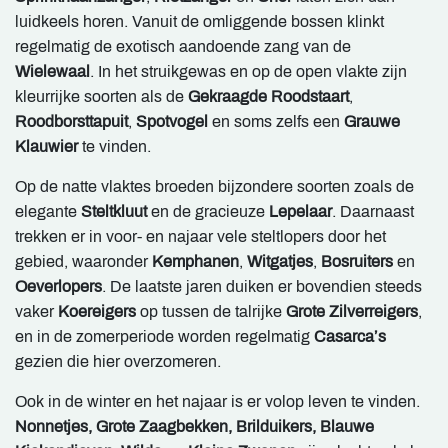
luidkeels horen. Vanuit de omliggende bossen klinkt
regelmatig de exotisch aandoende zang van de
Wielewaal
. In het struikgewas en op de open vlakte zijn
kleurrijke soorten als de
Gekraagde Roodstaart
,
Roodborsttapuit
,
Spotvogel
en soms zelfs een
Grauwe
Klauwier
te vinden.
Op de natte vlaktes broeden bijzondere soorten zoals de
elegante
Steltkluut
en de gracieuze
Lepelaar
. Daarnaast
trekken er in voor- en najaar vele steltlopers door het
gebied, waaronder
Kemphanen
,
Witgatjes
,
Bosruiters
en
Oeverlopers
. De laatste jaren duiken er bovendien steeds
vaker
Koereigers
op tussen de talrijke
Grote Zilverreigers
,
en in de zomerperiode worden regelmatig
Casarca’s
gezien die hier overzomeren.
Ook in de winter en het najaar is er volop leven te vinden.
Nonnetjes, Grote Zaagbekken, Brilduikers,
Blauwe