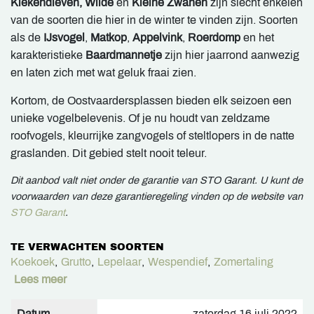
Kiekendieven, Wilde
en
Kleine Zwanen
zijn slecht enkelen
van de soorten die hier in de winter te vinden zijn. Soorten
als de
IJsvogel
,
Matkop
,
Appelvink
,
Roerdomp
en het
karakteristieke
Baardmannetje
zijn hier jaarrond aanwezig
en laten zich met wat geluk fraai zien.
Kortom, de Oostvaardersplassen bieden elk seizoen een
unieke vogelbelevenis. Of je nu houdt van zeldzame
roofvogels, kleurrijke zangvogels of steltlopers in de natte
graslanden. Dit gebied stelt nooit teleur.
Dit aanbod valt niet onder de garantie van STO Garant. U kunt de
voorwaarden van deze garantieregeling vinden op de website van
STO Garant
.
TE VERWACHTEN SOORTEN
Koekoek
,
Grutto
,
Lepelaar
,
Wespendief
,
Zomertaling
Lees meer
Datum
zaterdag 16 juli 2022