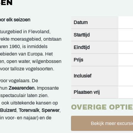
SEN
or elk seizoen
Datum
uurgebied in Flevoland,
Starttijd
trekte moerasgebied, ontstaan
aren 1960, is inmiddels
Eindtijd
lgebieden van Europa. Het
Prijs
den, open water, wilgenbossen
voor talloze vogelsoorten.
Inclusief
 voor vogelaars. De
 hun
Zeearenden.
Imposante
Plaatsen vrij
spectaculair laten zien.
d ook uitstekende kansen op
OVERIGE OPTIE
Buizerd
,
Torenvalk
,
Sperwer
,
in voor- en najaar) en de
Bekijk meer excursi