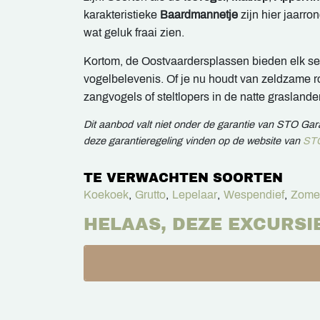
karakteristieke
Baardmannetje
zijn hier jaarro
wat geluk fraai zien.
Kortom, de Oostvaardersplassen bieden elk s
vogelbelevenis. Of je nu houdt van zeldzame ro
zangvogels of steltlopers in de natte graslanden.
Dit aanbod valt niet onder de garantie van STO Ga
deze garantieregeling vinden op de website van
STO
TE VERWACHTEN SOORTEN
Koekoek
,
Grutto
,
Lepelaar
,
Wespendief
,
Zomer
HELAAS, DEZE EXCURSI