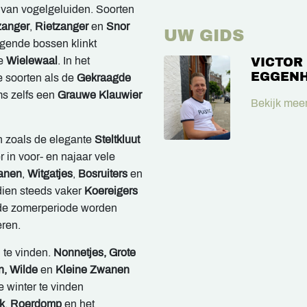
n van vogelgeluiden. Soorten
zanger
,
Rietzanger
en
Snor
UW GIDS
ggende bossen klinkt
de
Wielewaal
. In het
VICTOR
EGGENH
e soorten als de
Gekraagde
s zelfs een
Grauwe Klauwier
Bekijk meer
n zoals de elegante
Steltkluut
r in voor- en najaar vele
anen
,
Witgatjes
,
Bosruiters
en
ndien steeds vaker
Koereigers
 de zomerperiode worden
ren.
n te vinden.
Nonnetjes, Grote
n, Wilde
en
Kleine Zwanen
e winter te vinden
k
,
Roerdomp
en het