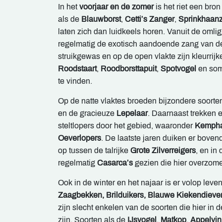
In het
voorjaar en de zomer
is het riet een bro
als de
Blauwborst
,
Cetti’s Zanger
,
Sprinkhaan
laten zich dan luidkeels horen. Vanuit de omli
regelmatig de exotisch aandoende zang van 
struikgewas en op de open vlakte zijn kleurrijk
Roodstaart
,
Roodborsttapuit
,
Spotvogel
en som
te vinden.
Op de natte vlaktes broeden bijzondere soorte
en de gracieuze
Lepelaar
. Daarnaast trekken e
steltlopers door het gebied, waaronder
Kemph
Oeverlopers
. De laatste jaren duiken er bove
op tussen de talrijke
Grote Zilverreigers
, en in
regelmatig
Casarca’s
gezien die hier overzome
Ook in de winter en het najaar is er volop leve
Zaagbekken, Brilduikers,
Blauwe Kiekendieve
zijn slecht enkelen van de soorten die hier in d
zijn. Soorten als de
IJsvogel
,
Matkop
,
Appelvin