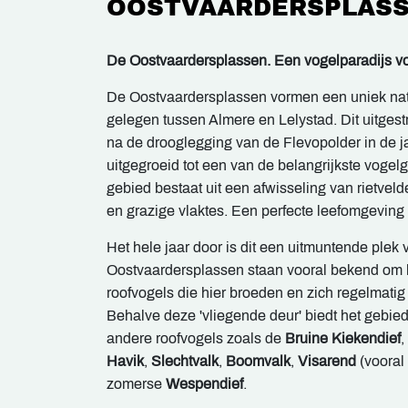
OOSTVAARDERSPLAS
De Oostvaardersplassen. Een vogelparadijs vo
De Oostvaardersplassen vormen een uniek nat
gelegen tussen Almere en Lelystad. Dit uitges
na de drooglegging van de Flevopolder in de j
uitgegroeid tot een van de belangrijkste voge
gebied bestaat uit een afwisseling van rietvel
en grazige vlaktes. Een perfecte leefomgeving 
Het hele jaar door is dit een uitmuntende plek
Oostvaardersplassen staan vooral bekend om
roofvogels die hier broeden en zich regelmatig 
Behalve deze 'vliegende deur' biedt het gebie
andere roofvogels zoals de
Bruine Kiekendief
,
Havik
,
Slechtvalk
,
Boomvalk
,
Visarend
(vooral 
zomerse
Wespendief
.