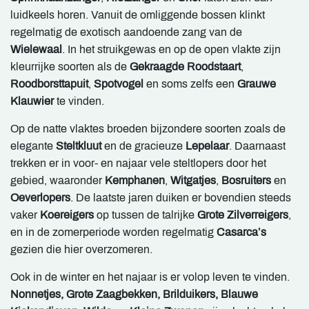
luidkeels horen. Vanuit de omliggende bossen klinkt
regelmatig de exotisch aandoende zang van de
Wielewaal
. In het struikgewas en op de open vlakte zijn
kleurrijke soorten als de
Gekraagde Roodstaart
,
Roodborsttapuit
,
Spotvogel
en soms zelfs een
Grauwe
Klauwier
te vinden.
Op de natte vlaktes broeden bijzondere soorten zoals de
elegante
Steltkluut
en de gracieuze
Lepelaar
. Daarnaast
trekken er in voor- en najaar vele steltlopers door het
gebied, waaronder
Kemphanen
,
Witgatjes
,
Bosruiters
en
Oeverlopers
. De laatste jaren duiken er bovendien steeds
vaker
Koereigers
op tussen de talrijke
Grote Zilverreigers
,
en in de zomerperiode worden regelmatig
Casarca’s
gezien die hier overzomeren.
Ook in de winter en het najaar is er volop leven te vinden.
Nonnetjes, Grote Zaagbekken, Brilduikers,
Blauwe