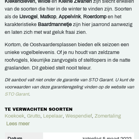
Kiekendieven, Wilde
en
Kleine Zwanen
zijn slecht enkelen
van de soorten die hier in de winter te vinden zijn. Soorten
als de
IJsvogel
,
Matkop
,
Appelvink
,
Roerdomp
en het
karakteristieke
Baardmannetje
zijn hier jaarrond aanwezig
en laten zich met wat geluk fraai zien.
Kortom, de Oostvaardersplassen bieden elk seizoen een
unieke vogelbelevenis. Of je nu houdt van zeldzame
roofvogels, kleurrijke zangvogels of steltlopers in de natte
graslanden. Dit gebied stelt nooit teleur.
Dit aanbod valt niet onder de garantie van STO Garant. U kunt de
voorwaarden van deze garantieregeling vinden op de website van
STO Garant
.
TE VERWACHTEN SOORTEN
Koekoek
,
Grutto
,
Lepelaar
,
Wespendief
,
Zomertaling
Lees meer
Datum
zaterdag 5 maart 2022