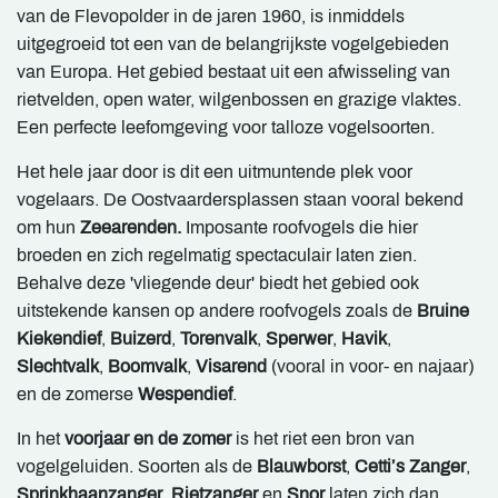
van de Flevopolder in de jaren 1960, is inmiddels
uitgegroeid tot een van de belangrijkste vogelgebieden
van Europa. Het gebied bestaat uit een afwisseling van
rietvelden, open water, wilgenbossen en grazige vlaktes.
Een perfecte leefomgeving voor talloze vogelsoorten.
Het hele jaar door is dit een uitmuntende plek voor
vogelaars. De Oostvaardersplassen staan vooral bekend
om hun
Zeearenden.
Imposante roofvogels die hier
broeden en zich regelmatig spectaculair laten zien.
Behalve deze 'vliegende deur' biedt het gebied ook
uitstekende kansen op andere roofvogels zoals de
Bruine
Kiekendief
,
Buizerd
,
Torenvalk
,
Sperwer
,
Havik
,
Slechtvalk
,
Boomvalk
,
Visarend
(vooral in voor- en najaar)
en de zomerse
Wespendief
.
In het
voorjaar en de zomer
is het riet een bron van
vogelgeluiden. Soorten als de
Blauwborst
,
Cetti’s Zanger
,
Sprinkhaanzanger
,
Rietzanger
en
Snor
laten zich dan