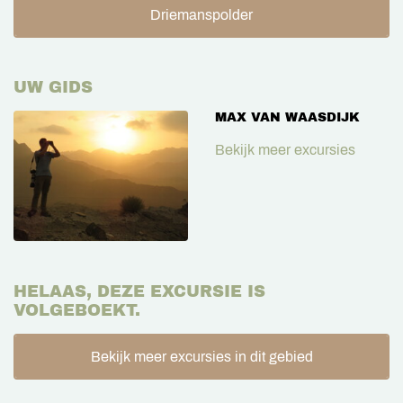
Driemanspolder
UW GIDS
MAX VAN WAASDIJK
Bekijk meer excursies
HELAAS, DEZE EXCURSIE IS
VOLGEBOEKT.
Bekijk meer excursies in dit gebied