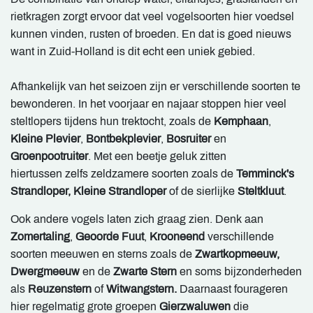
rietkragen zorgt ervoor dat veel vogelsoorten hier voedsel
kunnen vinden, rusten of broeden. En dat is goed nieuws
want in Zuid-Holland is dit echt een uniek gebied.
Afhankelijk van het seizoen zijn er verschillende soorten te
bewonderen. In het voorjaar en najaar stoppen hier veel
steltlopers tijdens hun trektocht, zoals de
Kemphaan
,
Kleine Plevier
,
Bontbekplevier
,
Bosruiter
en
Groenpootruiter
. Met een beetje geluk zitten
hiertussen zelfs zeldzamere soorten zoals de
Temminck's
Strandloper, Kleine Strandloper
of de sierlijke
Steltkluut
.
Ook andere vogels laten zich graag zien. Denk aan
Zomertaling
,
Geoorde Fuut
,
Krooneend
verschillende
soorten meeuwen en sterns zoals de
Zwartkopmeeuw,
Dwergmeeuw
en de
Zwarte Stern
en soms bijzonderheden
als
Reuzenstern
of
Witwangstern.
Daarnaast fourageren
hier regelmatig grote groepen
Gierzwaluwen
die