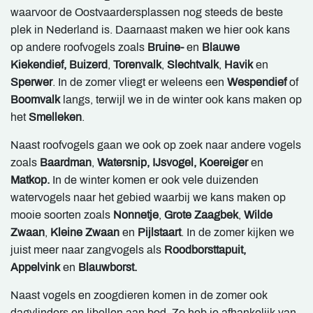
waarvoor de Oostvaardersplassen nog steeds de beste
plek in Nederland is. Daarnaast maken we hier ook kans
op andere roofvogels zoals
Bruine-
en
Blauwe
Kiekendief,
Buizerd
,
Torenvalk
,
Slechtvalk
,
Havik
en
Sperwer
. In de zomer vliegt er weleens een
Wespendief
of
Boomvalk
langs, terwijl we in de winter ook kans maken op
het
Smelleken
.
Naast roofvogels gaan we ook op zoek naar andere vogels
zoals
Baardman
,
Watersnip, IJsvogel, Koereiger
en
Matkop.
In de winter komen er ook vele duizenden
watervogels naar het gebied waarbij we kans maken op
mooie soorten zoals
Nonnetje
,
Grote Zaagbek
,
Wilde
Zwaan
,
Kleine Zwaan
en
Pijlstaart
. In de zomer kijken we
juist meer naar zangvogels als
Roodborsttapuit,
Appelvink
en
Blauwborst.
Naast vogels en zoogdieren komen in de zomer ook
dagvlinders en libellen aan bod. Zo heb je afhankelijk van