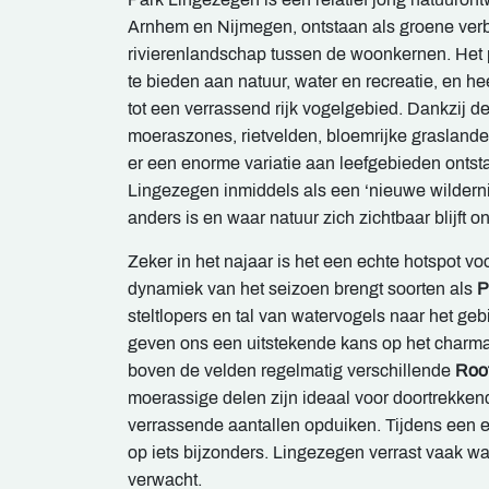
Arnhem en Nijmegen, ontstaan als groene verb
rivierenlandschap tussen de woonkernen. Het 
te bieden aan natuur, water en recreatie, en heef
tot een verrassend rijk vogelgebied. Dankzij d
moeraszones, rietvelden, bloemrijke graslande
er een enorme variatie aan leefgebieden ontst
Lingezegen inmiddels als een ‘nieuwe wildern
anders is en waar natuur zich zichtbaar blijft o
Zeker in het najaar is het een echte hotspot v
dynamiek van het seizoen brengt soorten als
P
steltlopers en tal van watervogels naar het geb
geven ons een uitstekende kans op het charm
boven de velden regelmatig verschillende
Roo
moerassige delen zijn ideaal voor doortrekke
verrassende aantallen opduiken. Tijdens een exc
op iets bijzonders. Lingezegen verrast vaak wa
verwacht.