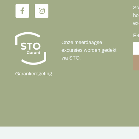
Sc
ho
ex
E-
Onze meerdaagse
excursies worden gedekt
via STO.
Garantieregeling
udeSquare