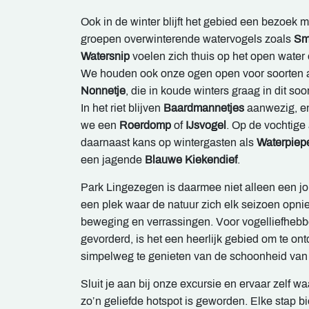
Ook in de winter blijft het gebied een bezoek 
groepen overwinterende watervogels zoals
Sm
Watersnip
voelen zich thuis op het open water 
We houden ook onze ogen open voor soorten 
Nonnetje
, die in koude winters graag in dit soo
In het riet blijven
Baardmannetjes
aanwezig, en
we een
Roerdomp
of
IJsvogel
. Op de vochtig
daarnaast kans op wintergasten als
Waterpiep
een jagende
Blauwe Kiekendief
.
Park Lingezegen is daarmee niet alleen een j
een plek waar de natuur zich elk seizoen opnie
beweging en verrassingen. Voor vogelliefhebb
gevorderd, is het een heerlijk gebied om te on
simpelweg te genieten van de schoonheid van
Sluit je aan bij onze excursie en ervaar zelf waa
zo’n geliefde hotspot is geworden. Elke stap b