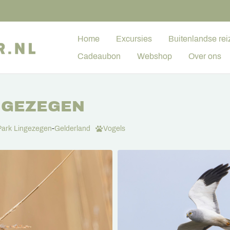
Home
Excursies
Buitenlandse rei
Cadeaubon
Webshop
Over ons
NGEZEGEN
Park Lingezegen
-
Gelderland
Vogels