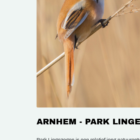
ARNHEM - PARK LING
Park Lingezegen is een relatief jong natuuron