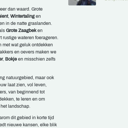
meer dan waard. Grote
ient
,
Wintertaling
en
en in de natte graslanden.
als
Grote Zaagbek
en
rt rustige wateren foerageren.
 met wat geluk ontdekken
e akkers en oevers maken we
er
,
Bokje
en misschien zelfs
ong natuurgebied, maar ook
uw laat zien, vol leven,
ers, van beginnend tot
tdekken, te leren en om
 het landschap.
rom dit gebied in korte tijd
iedt nieuwe kansen, elke blik