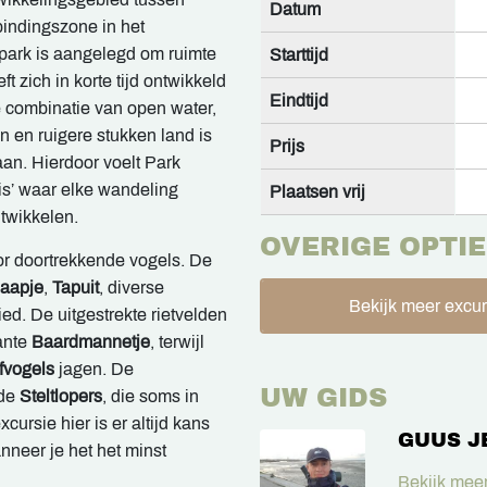
Datum
indingszone in het
park is aangelegd om ruimte
Starttijd
t zich in korte tijd ontwikkeld
Eindtijd
e combinatie van open water,
n en ruigere stukken land is
Prijs
aan. Hierdoor voelt Park
is’ waar elke wandeling
Plaatsen vrij
ntwikkelen.
OVERIGE OPTIE
oor doortrekkende vogels. De
aapje
,
Tapuit
, diverse
Bekijk meer excur
ied. De uitgestrekte rietvelden
ante
Baardmannetje
, terwijl
fvogels
jagen. De
UW GIDS
nde
Steltlopers
, die soms in
ursie hier is er altijd kans
GUUS J
nneer je het het minst
Bekijk meer