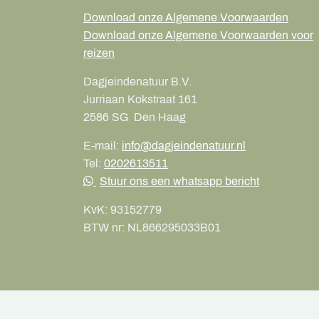
Download onze Algemene Voorwaarden
Download onze Algemene Voorwaarden voor
reizen
Dagjeindenatuur B.V.
Jurriaan Kokstraat 161
2586 SG
Den Haag
E-mail:
info@dagjeindenatuur.nl
Tel:
0202613511
Stuur ons een whatsapp bericht
KvK:
93152779
BTW nr:
NL866295033B01
©
2026
Dagje in de natuur | Ontwikkeld door D