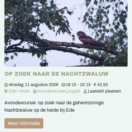
OP ZOEK NAAR DE NACHTZWALUW
dinsdag 11 augustus 2026
18:15 - 22:15
€ 42,50
Eder Heide
Avondexcursies
,
Vogels
Laatste
5 plaatsen
Avondexcursie: op zoek naar de geheimzinnige
Nachtzwaluw op de heide bij Ede
Meer informatie