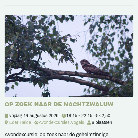
OP ZOEK NAAR DE NACHTZWALUW
vrijdag 14 augustus 2026
18:15 - 22:15
€ 42,50
Eder Heide
Avondexcursies
,
Vogels
8 plaatsen
Avondexcursie: op zoek naar de geheimzinnige