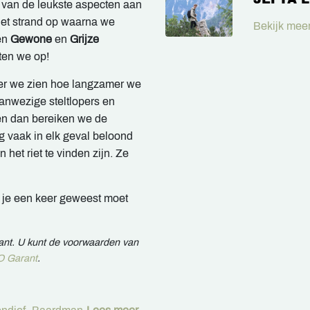
 van de leukste aspecten aan
et strand op waarna we
Bekijk meer
en
Gewone
en
G
rijze
tten we op!
eer we zien hoe langzamer we
aanwezige steltlopers en
n dan bereiken we de
g vaak in elk geval beloond
n het riet te vinden zijn. Ze
 je een keer geweest moet
rant. U kunt de voorwaarden van
 Garant
.