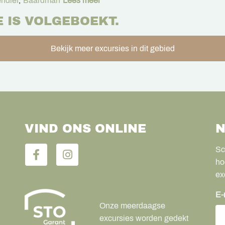
ndief
,
Baardman
Lees meer
E IS VOLGEBOEKT.
Bekijk meer excursies in dit gebied
VIND ONS ONLINE
N
Sc
ho
ex
E-
Onze meerdaagse
excursies worden gedekt