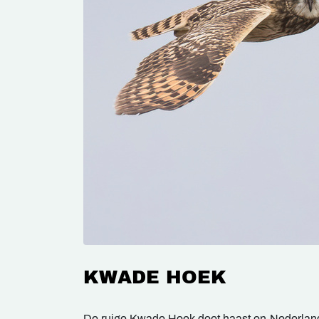
KWADE HOEK
De ruige Kwade Hoek doet haast on-Nederlan