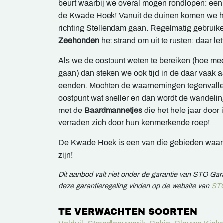
beurt waarbij we overal mogen rondlopen: een
de Kwade Hoek! Vanuit de duinen komen we h
richting Stellendam gaan. Regelmatig gebruik
Zeehonden
het strand om uit te rusten: daar le
Als we de oostpunt weten te bereiken (hoe m
gaan) dan steken we ook tijd in de daar vaak 
eenden. Mochten de waarnemingen tegenvalle
oostpunt wat sneller en dan wordt de wandelin
met de
Baardmannetjes
die het hele jaar door i
verraden zich door hun kenmerkende roep!
De Kwade Hoek is een van die gebieden waar
zijn!
Dit aanbod valt niet onder de garantie van STO Ga
deze garantieregeling vinden op de website van
STO
TE VERWACHTEN SOORTEN