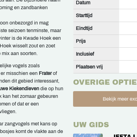
Datum
stroming en zandbanken
Starttijd
ewoon onbezorgd in mag
Eindtijd
iste seizoen tenminste, maar
e winter is de Kwade Hoek een
Prijs
Hoek wisselt zout en zoet
e mix aan soorten.
Inclusief
kelijke vogels zoals
Plaatsen vrij
t er misschien een
Frater
of
nden dit gebied interessant,
OVERIGE OPTIE
uwe Kiekendieven
die op hun
k kan het zomaar gebeuren
Bekijk meer exc
omen of dat er een
vliegen.
UW GIDS
ar zangvogels met kans op
bosjes komt de vlakte aan de
JEFTA 