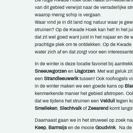
van dit gebied verwijst naar de verraderlijke 
waarop menig schip is vergaan.
Waar vind je in dit land nog natuur waar je g
struinen? Op de Kwade Hoek kan het! In het ju
dat zit wel goed want juist in het najaar en d
prachtige plek om te ontdekken. Op de Kwade 
water zich af en dat zorgt voor een interessant
In de winter is deze locatie favoriet bij aantrek
Sneeuwgorzen
en
IJsgorzen
. Met wat geluk zi
een
Strandleeuwerik
tussen! Ook roofvogels vi
in de winter maken we een goede kans op
Bla
kenmerkende manier het gebied afstropen. Oo
dat we tijdens het struinen een
Velduil
tegen k
Smelleken
,
Slechtvalk
of
Zeearend
komt langs
Daarnaast gaan we in het struweel op zoek na
Keep
,
Barmsijs
en de mooie
Goudvink
. Na de 