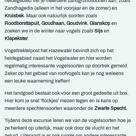
heidegebied tref je meerdere zandgrondsoorten aan, zoals
Zandhagedis (alleen in het voorjaar en de zomer) en
Kruisbek
. Maar ook natuurlijk soorten zoals
Roodborsttapuit, Goudhaan, Goudvink
,
Glanskop
en
zoeken we in de winter naar vogels zoals
Sijs
en
Klapekster
.
Vogeltrektelpost het Hazewater bevindt zich op het
heidegebied naast het Vogelwater en hier worden
regelmatig interessante vogelsoorten op doortrek gemeld.
Zeker op het gebied van roofvogels kan je nog weleens
een leuke waarneming treffen!
Het landgoed bestaat ook voor een groot gedeelte uit bos.
Hier kom je snel 'flockjes' mezen tegen en is kans op
meerdere spechtensoorten waaronder de
Zwarte Specht.
Tijdens deze excursie leren we van de vogelsoorten hoe je
ze herkent op uiterlijk, maar ook door de vlucht en het
geluid. Uiteraard is er ook ruimte om andere interessante