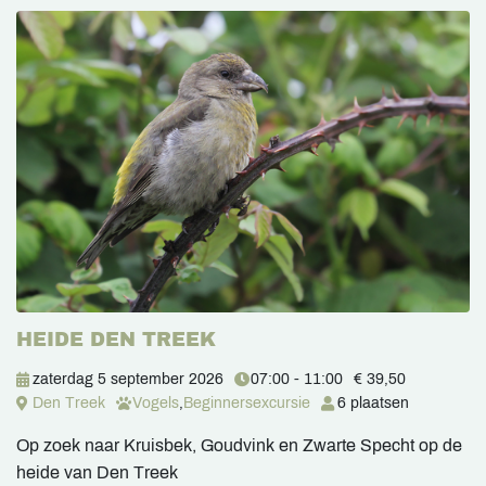
HEIDE DEN TREEK
zaterdag 5 september 2026
07:00 - 11:00
€ 39,50
Den Treek
Vogels
,
Beginnersexcursie
6 plaatsen
Op zoek naar Kruisbek, Goudvink en Zwarte Specht op de
heide van Den Treek