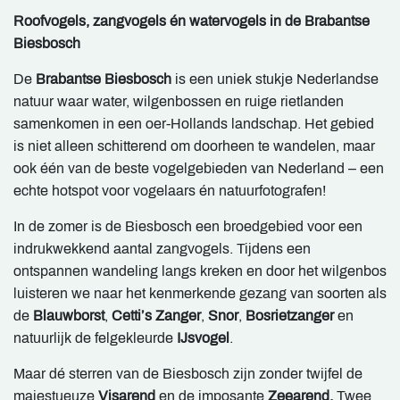
Roofvogels, zangvogels én watervogels in de Brabantse
Biesbosch
De
Brabantse Biesbosch
is een uniek stukje Nederlandse
natuur waar water, wilgenbossen en ruige rietlanden
samenkomen in een oer-Hollands landschap. Het gebied
is niet alleen schitterend om doorheen te wandelen, maar
ook één van de beste vogelgebieden van Nederland – een
echte hotspot voor vogelaars én natuurfotografen!
In de zomer is de Biesbosch een broedgebied voor een
indrukwekkend aantal zangvogels. Tijdens een
ontspannen wandeling langs kreken en door het wilgenbos
luisteren we naar het kenmerkende gezang van soorten als
de
Blauwborst
,
Cetti’s Zanger
,
Snor
,
Bosrietzanger
en
natuurlijk de felgekleurde
IJsvogel
.
Maar dé sterren van de Biesbosch zijn zonder twijfel de
majestueuze
Visarend
en de imposante
Zeearend.
Twee