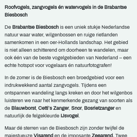
Roofvogels, zangvogels én watervogels in de Brabantse
Biesbosch
De
Brabantse Biesbosch
is een uniek stukje Nederlandse
natuur waar water, wilgenbossen en ruige rietlanden
samenkomen in een oer-Hollands landschap. Het gebied
is niet alleen schitterend om doorheen te wandelen, maar
ook één van de beste vogelgebieden van Nederland – een
echte hotspot voor vogelaars én natuurfotografen!
In de zomer is de Biesbosch een broedgebied voor een
indrukwekkend aantal zangvogels. Tijdens een
ontspannen wandeling langs kreken en door het wilgenbos
luisteren we naar het kenmerkende gezang van soorten als
de
Blauwborst
,
Cetti’s Zanger
,
Snor
,
Bosrietzanger
en
natuurlijk de felgekleurde
IJsvogel
.
Maar dé sterren van de Biesbosch zijn zonder twijfel de
majestueuze
Visarend
en de imposante
Zeearend.
Twee