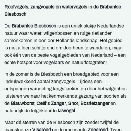
Roofvogels, zangvogels én watervogels in de Brabantse
Biesbosch
De
Brabantse Biesbosch
is een uniek stukje Nederlandse
natuur waar water, wilgenbossen en ruige rietlanden
samenkomen in een oer-Hollands landschap. Het gebied
is niet alleen schitterend om doorheen te wandelen, maar
ook één van de beste vogelgebieden van Nederland – een
echte hotspot voor vogelaars én natuurfotografen!
In de zomer is de Biesbosch een broedgebied voor een
indrukwekkend aantal zangvogels. Tijdens een
ontspannen wandeling langs kreken en door het wilgenbos
luisteren we naar het kenmerkende gezang van soorten als
de
Blauwborst
,
Cetti’s Zanger
,
Snor
,
Bosrietzanger
en
natuurlijk de felgekleurde
IJsvogel
.
Maar dé sterren van de Biesbosch zijn zonder twijfel de
majestueuze
Visarend
en de imposante
Zeearend.
Twee