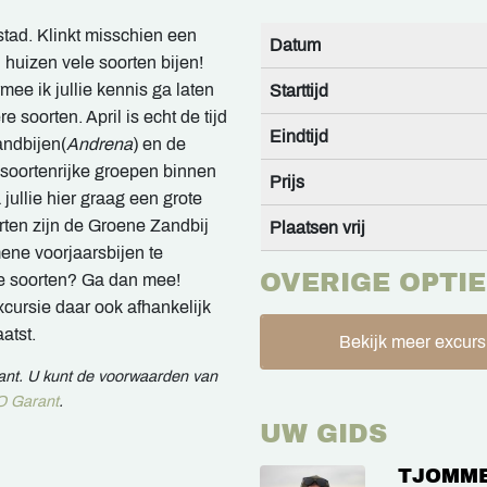
tad. Klinkt misschien een
Datum
huizen vele soorten bijen!
e ik jullie kennis ga laten
Starttijd
oorten. April is echt de tijd
Eindtijd
andbijen(
Andrena
) en de
 soortenrijke groepen binnen
Prijs
 jullie hier graag een grote
rten zijn de Groene Zandbij
Plaatsen vrij
ene voorjaarsbijen te
OVERIGE OPTIE
ke soorten? Ga dan mee!
cursie daar ook afhankelijk
aatst.
Bekijk meer excursi
rant. U kunt de voorwaarden van
 Garant
.
UW GIDS
TJOMME