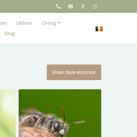
zen
Gidsen
Overig
Blog
Boek deze excursie