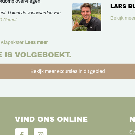
erdomp
overvliegen.
LARS B
rant. U kunt de voorwaarden van
Bekijk meer
 Garant
.
Klapekster
Lees meer
E IS VOLGEBOEKT.
Bekijk meer excursies in dit gebied
VIND ONS ONLINE
N
Sc