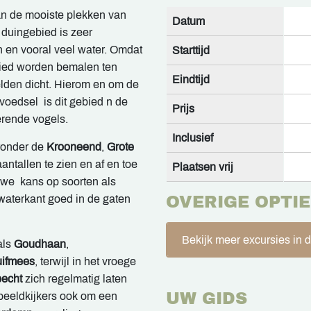
n de mooiste plekken van
Datum
 duingebied is zeer
n en vooral veel water. Omdat
Starttijd
bied worden bemalen ten
Eindtijd
elden dicht. Hierom en om de
voedsel is dit gebied n de
Prijs
erende vogels.
Inclusief
ronder de
Krooneend
,
Grote
aantallen te zien en af en toe
Plaatsen vrij
we kans op soorten als
aterkant goed in de gaten
OVERIGE OPTIE
Bekijk meer excursies in 
als
Goudhaan
,
ifmees
, terwijl in het vroege
echt
zich regelmatig laten
UW GIDS
beeldkijkers ook om een