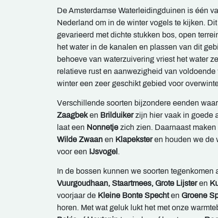
De Amsterdamse Waterleidingduinen is één va
Nederland om in de winter vogels te kijken. Dit
gevarieerd met dichte stukken bos, open terrei
het water in de kanalen en plassen van dit ge
behoeve van waterzuivering vriest het water z
relatieve rust en aanwezigheid van voldoende 
winter een zeer geschikt gebied voor overwint
Verschillende soorten bijzondere eenden waa
Zaagbek
en
Brilduiker
zijn hier vaak in goede 
laat een
Nonnetje
zich zien. Daarnaast maken 
Wilde Zwaan
en
Klapekster
en houden we de w
voor een
IJsvogel
.
In de bossen kunnen we soorten tegenkomen 
Vuurgoudhaan, Staartmees, Grote Lijster
en
Ku
voorjaar de
Kleine Bonte Specht
en
Groene Sp
horen. Met wat geluk lukt het met onze warmte