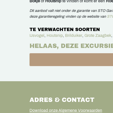
Bokje
of
Houtsnip
te vinden of komt er een
Ro
Dit aanbod valt niet onder de garantie van STO Ga
deze garantieregeling vinden op de website van
STO
TE VERWACHTEN SOORTEN
IJsvogel
,
Houtsnip
,
Brilduiker
,
Grote Zaagbek
,
HELAAS, DEZE EXCURSI
ADRES & CONTACT
Download onze Algemene Voorwaarden