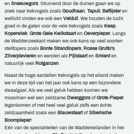
en
Sneeuwgors
. Struinend door de duinen gaan we op
zoek naar trekvogels zoals
Goudhaan
,
Tapuit
,
Beflijster
en
wellicht vinden we ook een
Velduil
. We houden de lucht
goed in de gaten voor de vele trekvogels zoals
Keep
,
Koperwiek
,
Grote Gele Kwikstaart
en
Oeverpieper
. Langs
de Waddenzeekant maken we ook kans op veel soorten
steltlopers zoals
Bonte Strandlopers
,
Rosse Grutto's
,
Zilverplevieren
en eenden als
Pijlstaart
en
Smient
en
natuurlijk veel
Rotganzen
.
Naast de hoge aantallen trekvogels op het eiland maken
we in deze tijd van het jaar ook kans op een bijzondere
dwaalgast. Als we veel geluk hebben kunnen we
misschien wel een zeldzame
Dwerggors
of
Grote Pieper
tegenkomen of met heel veel geluk zelfs een échte
zeldzaamheid zoals een
Blauwstaart
of
Siberische
Boompieper
!
Eén van de specialiteiten van de Waddeneilanden in het