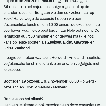
najaar is de zeldzame
Bladkoning
. Een dwaalgast uit
Siberië die in het najaar met enige regelmaat op de
eilanden opduikt. Hier gaan we dan ook zeker naar op
zoek! Halverwege de excursie hebben we een
gezamenlijke lunch en om 16:00 eindigt de excursie in de
veerhaven waar je de boot terug naar Holwerd neemt. De
terugtocht duurt 50 minuten en onderweg maak je nog
kans op leuke soorten als
Zeekoet
,
Eider
,
Gewone-
en
Grijze Zeehond
.
Inbegrepen: retour vaartocht Holwerd - Ameland, huurfiets,
vegetarische lunch met drankje en ervaren vogelgids met
telescoop.
Boottijden 19 oktober, 1 & 2 november: 08:30 Holwerd -
Ameland en 16:45 Ameland - Holwerd.
Ben je al op het eiland?
Dan kan je uiteraard ook meedoen aan deze excursie! De