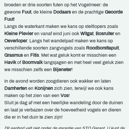
broeden er drie soorten futen op het Vogelmeer: de
gewone
Fuut
, de kleine
Dodaars
en de prachtige
Geoorde
Fuut
!
Langs de waterkant maken we kans op steltlopers zoals
Kleine Plevier
en vanaf eind juni ook
Witgat
,
Bosruiter
en
Oeverloper
. Langs het wandelpad maken we kans op
verschillende soorten zangvogels zoals
Roodborsttapuit
,
Grasmus
en
Fitis
. Met wat geluk komt er misschien een
Havik
of
Boomvalk
langsjagen en met heel veel geluk zien
we misschien zelfs een
Bijeneter
!
In de avond worden zoogdieren ook wakker en laten
Damherten
en
Konijnen
zich zien, terwijl we ook kans
maken op het zien van een
Vos
!
Sluit je dag af met een heerlijke wandeling door de duinen
en laat je verbazen over de hoeveelheid vogels en dieren
die er in het duin te zien zijn!
Dit aanbod valt niet onder de garantie van STO Garant. U kunt de