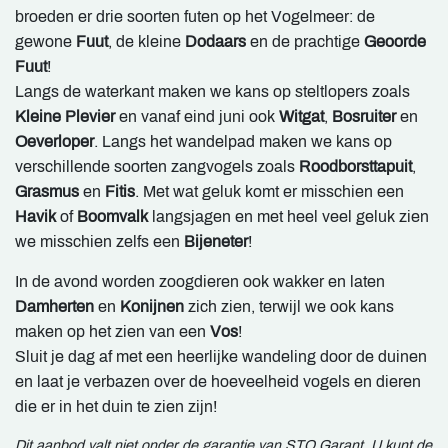
broeden er drie soorten futen op het Vogelmeer: de
gewone
Fuut
, de kleine
Dodaars
en de prachtige
Geoorde
Fuut
!
Langs de waterkant maken we kans op steltlopers zoals
Kleine Plevier
en vanaf eind juni ook
Witgat
,
Bosruiter
en
Oeverloper
. Langs het wandelpad maken we kans op
verschillende soorten zangvogels zoals
Roodborsttapuit
,
Grasmus
en
Fitis
. Met wat geluk komt er misschien een
Havik
of
Boomvalk
langsjagen en met heel veel geluk zien
we misschien zelfs een
Bijeneter
!
In de avond worden zoogdieren ook wakker en laten
Damherten
en
Konijnen
zich zien, terwijl we ook kans
maken op het zien van een
Vos
!
Sluit je dag af met een heerlijke wandeling door de duinen
en laat je verbazen over de hoeveelheid vogels en dieren
die er in het duin te zien zijn!
Dit aanbod valt niet onder de garantie van STO Garant. U kunt de