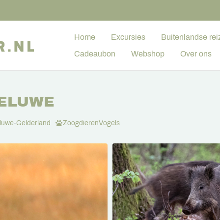
Home
Excursies
Buitenlandse rei
Cadeaubon
Webshop
Over ons
VELUWE
luwe
-
Gelderland
Zoogdieren
Vogels