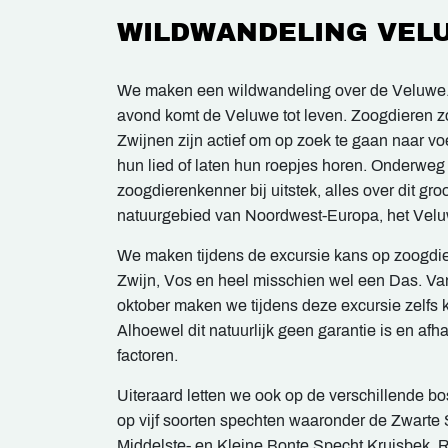
WILDWANDELING VEL
We maken een wildwandeling over de Veluwe. 
avond komt de Veluwe tot leven. Zoogdieren z
Zwijnen zijn actief om op zoek te gaan naar v
hun lied of laten hun roepjes horen. Onderweg 
zoogdierenkenner bij uitstek, alles over dit gr
natuurgebied van Noordwest-Europa, het Velu
We maken tijdens de excursie kans op zoogdie
Zwijn, Vos en heel misschien wel een Das. Va
oktober maken we tijdens deze excursie zelfs 
Alhoewel dit natuurlijk geen garantie is en af
factoren.
Uiteraard letten we ook op de verschillende 
op vijf soorten spechten waaronder de Zwarte
Middelste- en Kleine Bonte Specht Kruisbek, R