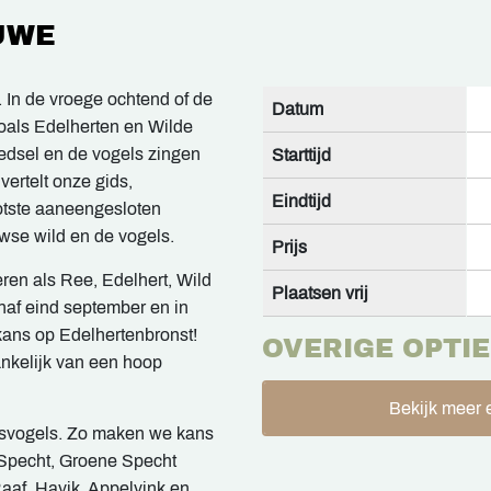
UWE
In de vroege ochtend of de
Datum
oals Edelherten en Wilde
oedsel en de vogels zingen
Starttijd
vertelt onze gids,
Eindtijd
ootste aaneengesloten
wse wild en de vogels.
Prijs
ren als Ree, Edelhert, Wild
Plaatsen vrij
naf eind september en in
kans op Edelhertenbronst!
OVERIGE OPTIE
hankelijk van een hoop
Bekijk meer e
bosvogels. Zo maken we kans
 Specht, Groene Specht
aaf, Havik, Appelvink en