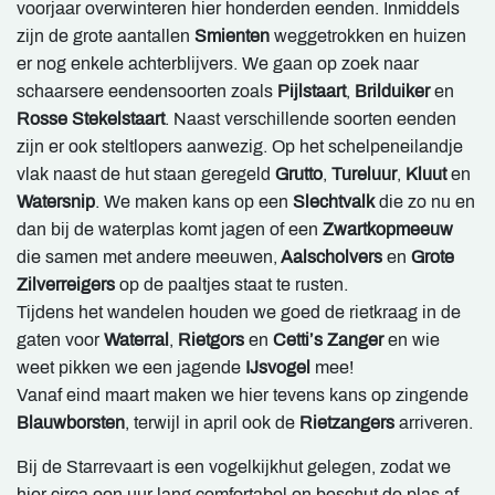
voorjaar overwinteren hier honderden eenden. Inmiddels
zijn de grote aantallen
Smienten
weggetrokken en huizen
er nog enkele achterblijvers. We gaan op zoek naar
schaarsere eendensoorten zoals
Pijlstaart
,
Brilduiker
en
Rosse Stekelstaart
. Naast verschillende soorten eenden
zijn er ook steltlopers aanwezig. Op het schelpeneilandje
vlak naast de hut staan geregeld
Grutto
,
Tureluur
,
Kluut
en
Watersnip
. We maken kans op een
Slechtvalk
die zo nu en
dan bij de waterplas komt jagen of een
Zwartkopmeeuw
die samen met andere meeuwen,
Aalscholvers
en
Grote
Zilverreigers
op de paaltjes staat te rusten.
Tijdens het wandelen houden we goed de rietkraag in de
gaten voor
Waterral
,
Rietgors
en
Cetti’s Zanger
en wie
weet pikken we een jagende
IJsvogel
mee!
Vanaf eind maart maken we hier tevens kans op zingende
Blauwborsten
, terwijl in april ook de
Rietzangers
arriveren.
Bij de Starrevaart is een vogelkijkhut gelegen, zodat we
hier circa een uur lang comfortabel en beschut de plas af