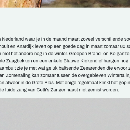
n Nederland waar je in de maand maart zoveel verschillende so
bult en Knardijk levert op een goede dag in maart zomaar 80 s
en met het andere nog in de winter. Groepen Brand- en Kolganze
ote Zaagbekken en een enkele Blauwe Kiekendief hangen nog i
raambult zie je met wat geluk baltsende Zeearenden die ervoor 
t. Een Zomertaling kan zomaar tussen de overgebleven Wintertali
 alweer in de Grote Plas. Met enige regelmaat klinkt het gepi
de luide zang van Cetti's Zanger haast niet gemist worden.