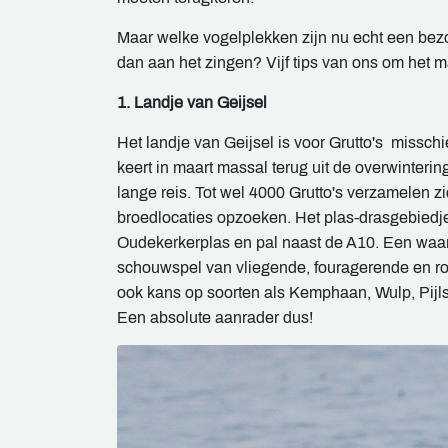
Maar welke vogelplekken zijn nu echt een bez
dan aan het zingen? Vijf tips van ons om het m
1. Landje van Geijsel
Het landje van Geijsel is voor Grutto's missc
keert in maart massal terug uit de overwinteri
lange reis. Tot wel 4000 Grutto's verzamelen z
broedlocaties opzoeken. Het plas-drasgebiedje
Oudekerkerplas en pal naast de A10. Een waan
schouwspel van vliegende, fouragerende en roep
ook kans op soorten als Kemphaan, Wulp, Pijlst
Een absolute aanrader dus!