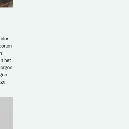
orten
oorten
n
n het
zorgen
ngen
ngel