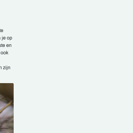
te
 je op
ste en
ook
 zijn