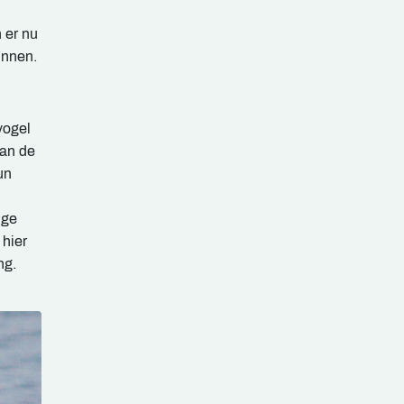
 er nu
innen.
vogel
van de
un
ige
 hier
ng.