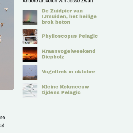
Andere artikelen van Jesse Zwart
De Zuidpier van
IJmuiden, het heilige
brok beton
Phylloscopus Pelagic
Kraanvogelweekend
Diepholz
Vogeltrek in oktober
Kleine Kokmeeuw
tijdens Pelagic
ine
og