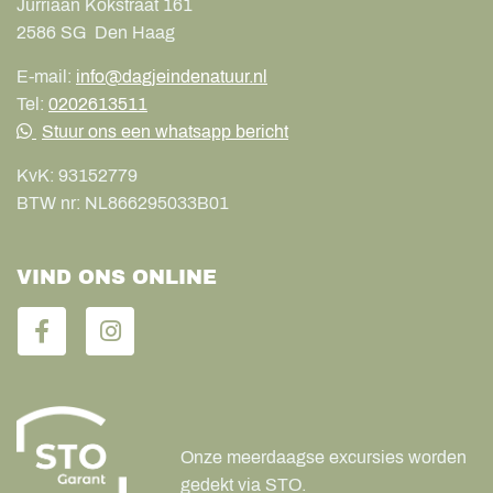
Jurriaan Kokstraat 161
2586 SG
Den Haag
E-mail:
info@dagjeindenatuur.nl
Tel:
0202613511
Stuur ons een whatsapp bericht
KvK:
93152779
BTW nr:
NL866295033B01
VIND ONS ONLINE
Onze meerdaagse excursies worden
gedekt via STO.