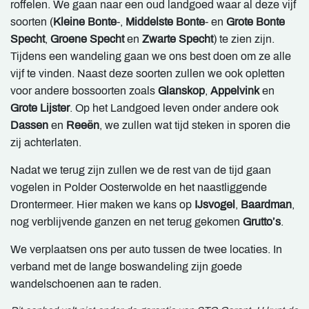
roffelen. We gaan naar een oud landgoed waar al deze vijf
soorten (
Kleine Bonte
-,
Middelste Bonte
- en
Grote Bonte
Specht
,
Groene Specht
en
Zwarte Specht
) te zien zijn.
Tijdens een wandeling gaan we ons best doen om ze alle
vijf te vinden. Naast deze soorten zullen we ook opletten
voor andere bossoorten zoals
Glanskop
,
Appelvink
en
Grote Lijster
. Op het Landgoed leven onder andere ook
Dassen
en
Reeën
, we zullen wat tijd steken in sporen die
zij achterlaten.
Nadat we terug zijn zullen we de rest van de tijd gaan
vogelen in Polder Oosterwolde en het naastliggende
Drontermeer. Hier maken we kans op
IJsvogel
,
Baardman
,
nog verblijvende ganzen en net terug gekomen
Grutto’s
.
We verplaatsen ons per auto tussen de twee locaties. In
verband met de lange boswandeling zijn goede
wandelschoenen aan te raden.