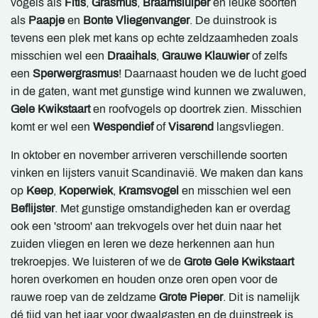
vogels als
Fitis
,
Grasmus
,
Braamsluiper
en leuke soorten
als
Paapje
en
Bonte Vliegenvanger
. De duinstrook is
tevens een plek met kans op echte zeldzaamheden zoals
misschien wel een
Draaihals
,
Grauwe Klauwier
of zelfs
een
Sperwergrasmus
! Daarnaast houden we de lucht goed
in de gaten, want met gunstige wind kunnen we zwaluwen,
Gele Kwikstaart
en roofvogels op doortrek zien. Misschien
komt er wel een
Wespendief
of
Visarend
langsvliegen.
In oktober en november arriveren verschillende soorten
vinken en lijsters vanuit Scandinavië. We maken dan kans
op
Keep
,
Koperwiek
,
Kramsvogel
en misschien wel een
Beflijster
. Met gunstige omstandigheden kan er overdag
ook een 'stroom' aan trekvogels over het duin naar het
zuiden vliegen en leren we deze herkennen aan hun
trekroepjes. We luisteren of we de
Grote Gele Kwikstaart
horen overkomen en houden onze oren open voor de
rauwe roep van de zeldzame
Grote Pieper
. Dit is namelijk
dé tijd van het jaar voor dwaalgasten en de duinstreek is