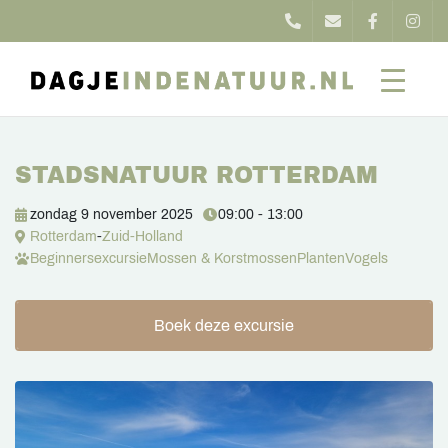
STADSNATUUR ROTTERDAM
zondag 9 november 2025
09:00 - 13:00
Rotterdam
-
Zuid-Holland
Beginnersexcursie
Mossen & Korstmossen
Planten
Vogels
Boek deze excursie