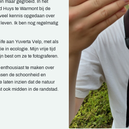
en maar gegroeid. In het
d Huys te Warmont bij de
k veel kennis opgedaan over
 leven. Ik ben nog regelmatig
ife aan Yuverta Velp, met als
in ecologie. Mijn vrije tijd
n best om ze te fotograferen.
 enthousiast te maken over
mensen de schoonheid en
 laten inzien dat de natuur
st ook midden in de randstad.