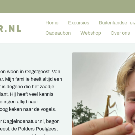
Home
Excursies
Buitenlandse rei
Cadeaubon
Webshop
Over ons
 en woon in Oegstgeest. Van
 Mijn familie heeft altijd een
 is degene die het zaadje
lant. Hij heeft veel kennis
lingen altijd naar
mhoog keken naar de vogels.
oor Dagjeindenatuur.nl, begon
geest, de Polders Poelgeest