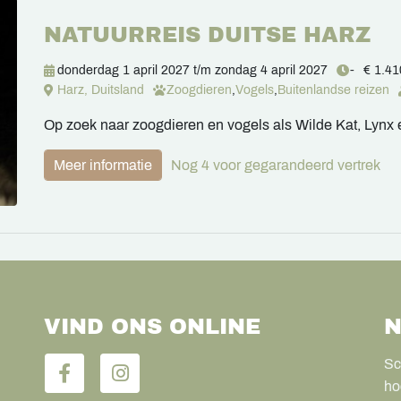
NATUURREIS DUITSE HARZ
donderdag 1 april 2027
t/m
zondag 4 april 2027
-
€ 1.41
Harz, Duitsland
Zoogdieren
,
Vogels
,
Buitenlandse reizen
Op zoek naar zoogdieren en vogels als Wilde Kat, Lynx 
Meer informatie
Nog 4 voor gegarandeerd vertrek
VIND ONS ONLINE
N
Sc
ho