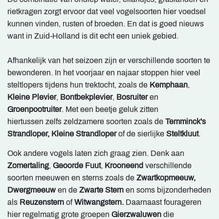
rietkragen zorgt ervoor dat veel vogelsoorten hier voedsel
kunnen vinden, rusten of broeden. En dat is goed nieuws
want in Zuid-Holland is dit echt een uniek gebied.
Afhankelijk van het seizoen zijn er verschillende soorten te
bewonderen. In het voorjaar en najaar stoppen hier veel
steltlopers tijdens hun trektocht, zoals de
Kemphaan
,
Kleine Plevier
,
Bontbekplevier
,
Bosruiter
en
Groenpootruiter
. Met een beetje geluk zitten
hiertussen zelfs zeldzamere soorten zoals de
Temminck's
Strandloper, Kleine Strandloper
of de sierlijke
Steltkluut
.
Ook andere vogels laten zich graag zien. Denk aan
Zomertaling
,
Geoorde Fuut
,
Krooneend
verschillende
soorten meeuwen en sterns zoals de
Zwartkopmeeuw,
Dwergmeeuw
en de
Zwarte Stern
en soms bijzonderheden
als
Reuzenstern
of
Witwangstern.
Daarnaast fourageren
hier regelmatig grote groepen
Gierzwaluwen
die