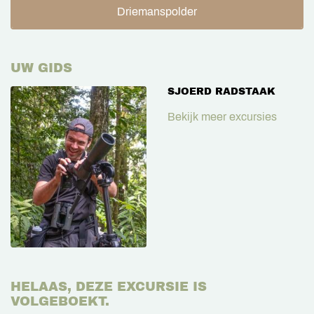
Driemanspolder
UW GIDS
SJOERD RADSTAAK
Bekijk meer excursies
HELAAS, DEZE EXCURSIE IS
VOLGEBOEKT.