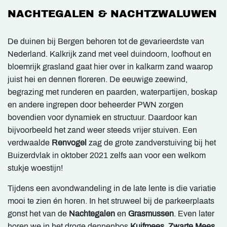
NACHTEGALEN & NACHTZWALUWEN
De duinen bij Bergen behoren tot de gevarieerdste van
Nederland. Kalkrijk zand met veel duindoorn, loofhout en
bloemrijk grasland gaat hier over in kalkarm zand waarop
juist hei en dennen floreren. De eeuwige zeewind,
begrazing met runderen en paarden, waterpartijen, boskap
en andere ingrepen door beheerder PWN zorgen
bovendien voor dynamiek en structuur. Daardoor kan
bijvoorbeeld het zand weer steeds vrijer stuiven. Een
verdwaalde
Renvogel
zag de grote zandverstuiving bij het
Buizerdvlak in oktober 2021 zelfs aan voor een welkom
stukje woestijn!
Tijdens een avondwandeling in de late lente is die variatie
mooi te zien én horen. In het struweel bij de parkeerplaats
gonst het van de
Nachtegalen
en
Grasmussen
. Even later
horen we in het droge dennenbos
Kuifmees
,
Zwarte Mees
,