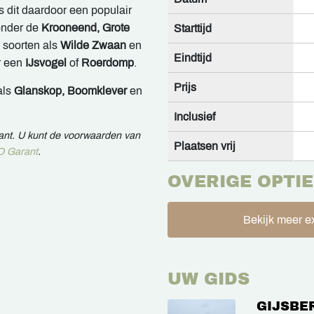
is dit daardoor een populair
onder de
Krooneend, Grote
Starttijd
 soorten als
Wilde Zwaan
en
Eindtijd
r een
IJsvogel
of
Roerdomp
.
Prijs
als
Glanskop, Boomklever
en
Inclusief
rant. U kunt de voorwaarden van
Plaatsen vrij
 Garant
.
OVERIGE OPTIE
Bekijk meer ex
UW GIDS
GIJSBE