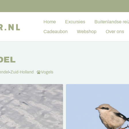
Home
Excursies
Buitenlandse rei
Cadeaubon
Webshop
Over ons
DEL
endel
-
Zuid-Holland
Vogels