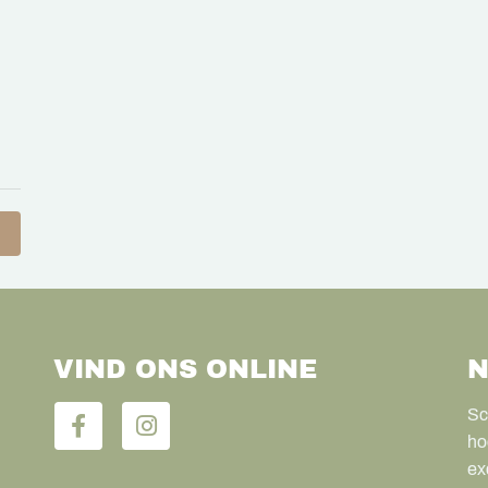
VIND ONS ONLINE
N
Sc
ho
ex