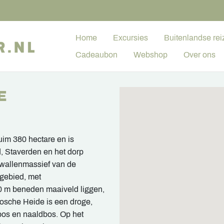
Home
Excursies
Buitenlandse rei
Cadeaubon
Webshop
Over ons
E
im 380 hectare en is
, Staverden en het dorp
wwallenmassief van de
egebied, met
0 m beneden maaiveld liggen,
losche Heide is een droge,
os en naaldbos. Op het