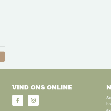
VIND ONS ONLINE
N
Sc
ho
ex